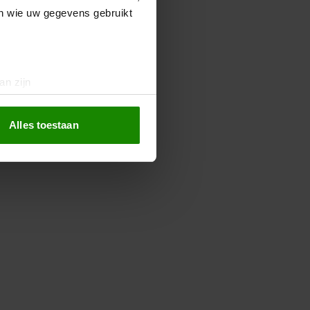
en wie uw gegevens gebruikt
an zijn
rinting)
t
detailgedeelte
in. U kunt uw
Alles toestaan
 media te bieden en om ons
ze partners voor social
nformatie die u aan ze heeft
oord met onze cookies als u