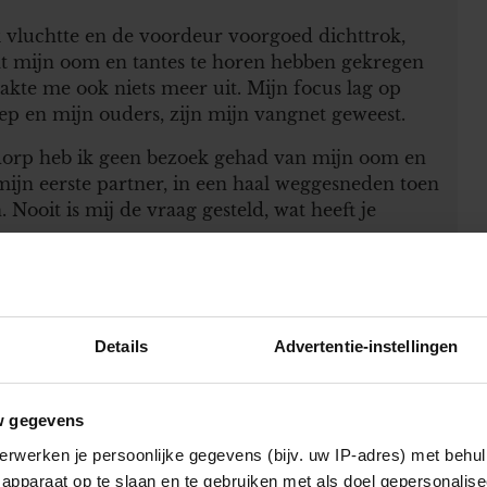
 vluchtte en de voordeur voorgoed dichttrok,
at mijn oom en tantes te horen hebben gekregen
aakte me ook niets meer uit. Mijn focus lag op
p en mijn ouders, zijn mijn vangnet geweest.
t dorp heb ik geen bezoek gehad van mijn oom en
mijn eerste partner, in een haal weggesneden toen
 Nooit is mij de vraag gesteld, wat heeft je
jke vrijheid te investeren waar mijn woorden en
relatie waar je veiligheid op het spel staat, is het
taat op losse schroeven. Ik had geen geld, geen
Details
Advertentie-instellingen
, een vriend bood onderdak, we gingen van plek
deren van één en drie en ik. Na eindeloze
eeg ik een daklozenuitkering.
w gegevens
en, zonder vaste woon en verblijfsplaats. Mijn
erwerken je persoonlijke gegevens (bijv. uw IP-adres) met behul
ben omdat ik gevlucht was voor mijn partner.
apparaat op te slaan en te gebruiken met als doel gepersonalise