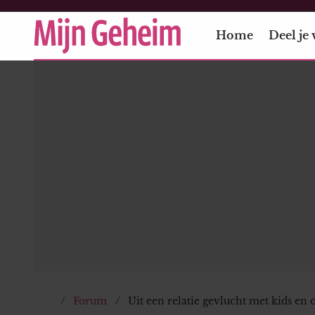
Home
Deel je 
Forum
Uit een relatie gevlucht met kids en 