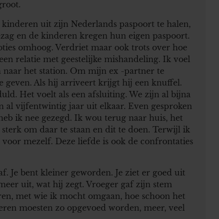
groot.
kinderen uit zijn Nederlands paspoort te halen,
gezag en de kinderen kregen hun eigen paspoort.
ties omhoog. Verdriet maar ook trots over hoe
een relatie met geestelijke mishandeling. Ik voel
naar het station. Om mijn ex -partner te
geven. Als hij arriveert krijgt hij een knuffel.
. Het voelt als een afsluiting. We zijn al bijna
 al vijfentwintig jaar uit elkaar. Even gesproken
eb ik nee gezegd. Ik wou terug naar huis, het
sterk om daar te staan en dit te doen. Terwijl ik
e voor mezelf. Deze liefde is ook de confrontaties
. Je bent kleiner geworden. Je ziet er goed uit
eer uit, wat hij zegt. Vroeger gaf zijn stem
uren, met wie ik mocht omgaan, hoe schoon het
nderen moesten zo opgevoed worden, meer, veel