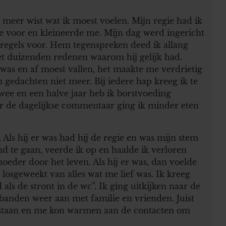
 meer wist wat ik moest voelen. Mijn regie had ik
e voor en kleineerde me. Mijn dag werd ingericht
 regels voor. Hem tegenspreken deed ik allang
et duizenden redenen waarom hij gelijk had.
 was en af moest vallen, het maakte me verdrietig
en gedachten niet meer. Bij iedere hap kreeg ik te
 Twee en een halve jaar heb ik borstvoeding
or de dagelijkse commentaar ging ik minder eten
. Als hij er was had hij de regie en was mijn stem
and te gaan, veerde ik op en haalde ik verloren
oeder door het leven. Als hij er was, dan voelde
losgeweekt van alles wat me lief was. Ik kreeg
 als de stront in de wc”. Ik ging uitkijken naar de
e banden weer aan met familie en vrienden. Juist
en staan en me kon warmen aan de contacten om