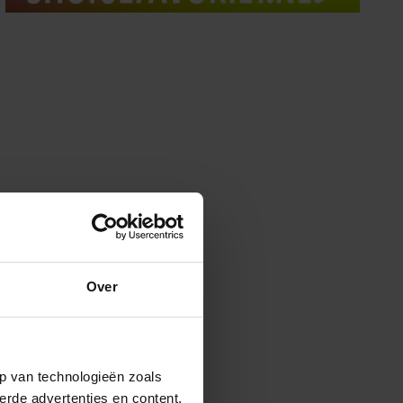
Over
p van technologieën zoals
erde advertenties en content,