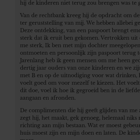
hij de kinderen niet terug zou brengen was te 
Van de rechtbank kreeg hij de opdracht om de 
ter geruststelling van mij. We hebben allebei 
Deze ontdekking, van een paspoort brengt emo
sterk dat ik eruit ben gekomen. Vertrokken uit 
me sterk, Ik ben met mijn dochter meegelopen 
ontmoeten en persoonlijk zijn paspoort terug te 
Jarenlang heb ik geen mensen om me heen geduld
dertig jaar ouders van onze kinderen en we zijn
met B en op de uitnodiging voor wat drinken, h
voelt goed om voor mezelf te kiezen. Het voelt 
dit doe, voel ik hoe ik gegroeid ben in de liefd
aangaan en afronden.
De complimenten die hij geeft glijden van me af
zegt hij, het maakt, gek genoeg, helemaal niks m
richting aan mijn bestaan. Wat er moest gebe
huis moest zijn en mijn doen en laten. De ki