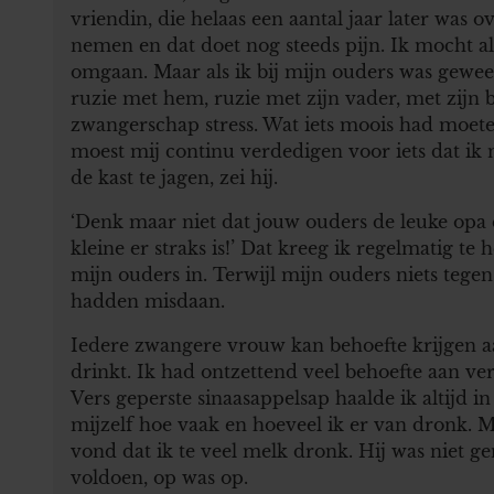
vriendin, die helaas een aantal jaar later was 
nemen en dat doet nog steeds pijn. Ik mocht a
omgaan. Maar als ik bij mijn ouders was gewee
ruzie met hem, ruzie met zijn vader, met zijn 
zwangerschap stress. Wat iets moois had moeten 
moest mij continu verdedigen voor iets dat ik
de kast te jagen, zei hij.
‘Denk maar niet dat jouw ouders de leuke opa
kleine er straks is!’ Dat kreeg ik regelmatig t
mijn ouders in. Terwijl mijn ouders niets teg
hadden misdaan.
Iedere zwangere vrouw kan behoefte krijgen aa
drinkt. Ik had ontzettend veel behoefte aan ve
Vers geperste sinaasappelsap haalde ik altijd i
mijzelf hoe vaak en hoeveel ik er van dronk.
vond dat ik te veel melk dronk. Hij was niet g
voldoen, op was op.