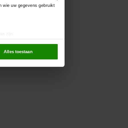
en wie uw gegevens gebruikt
an zijn
rinting)
t
detailgedeelte
in. U kunt uw
Alles toestaan
 media te bieden en om ons
ze partners voor social
nformatie die u aan ze heeft
oord met onze cookies als u