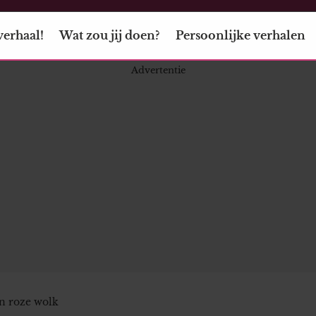
verhaal!
Wat zou jij doen?
Persoonlijke verhalen
en roze wolk