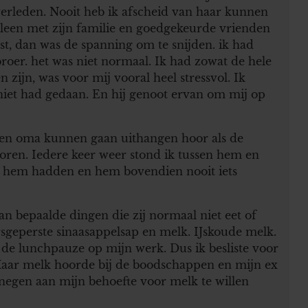
overleden. Nooit heb ik afscheid van haar kunnen
lleen met zijn familie en goedgekeurde vrienden
st, dan was de spanning om te snijden. ik had
broer. het was niet normaal. Ik had zowat de hele
zijn, was voor mij vooral heel stressvol. Ik
 niet had gedaan. En hij genoot ervan om mij op
 en oma kunnen gaan uithangen hoor als de
e horen. Iedere keer weer stond ik tussen hem en
en hem hadden en hem bovendien nooit iets
n bepaalde dingen die zij normaal niet eet of
rsgeperste sinaasappelsap en melk. IJskoude melk.
n de lunchpauze op mijn werk. Dus ik besliste voor
 Maar melk hoorde bij de boodschappen en mijn ex
enegen aan mijn behoefte voor melk te willen