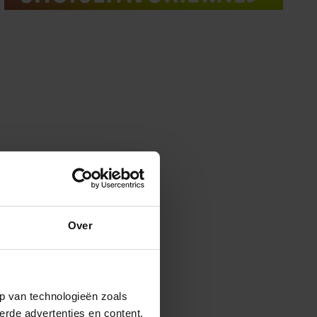
Over
p van technologieën zoals
erde advertenties en content,