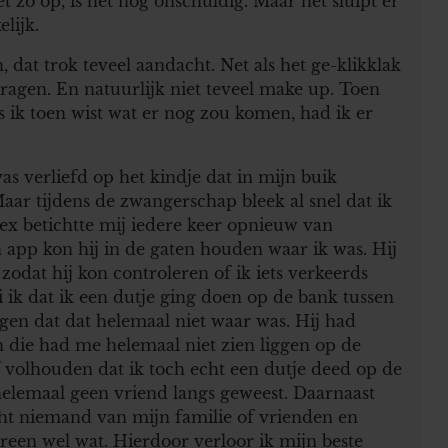
et zo op, is het nog onschuldig. Maar het sluipt er
lijk.
 dat trok teveel aandacht. Net als het ge-klikklak
ragen. En natuurlijk niet teveel make up. Toen
s ik toen wist wat er nog zou komen, had ik er
s verliefd op het kindje dat in mijn buik
aar tijdens de zwangerschap bleek al snel dat ik
 ex betichtte mij iedere keer opnieuw van
app kon hij in de gaten houden waar ik was. Hij
odat hij kon controleren of ik iets verkeerds
 ik dat ik een dutje ging doen op de bank tussen
gen dat dat helemaal niet waar was. Hij had
n die had me helemaal niet zien liggen op de
ef volhouden dat ik toch echt een dutje deed op de
 helemaal geen vriend langs geweest. Daarnaast
ocht niemand van mijn familie of vrienden en
een wel wat. Hierdoor verloor ik mijn beste