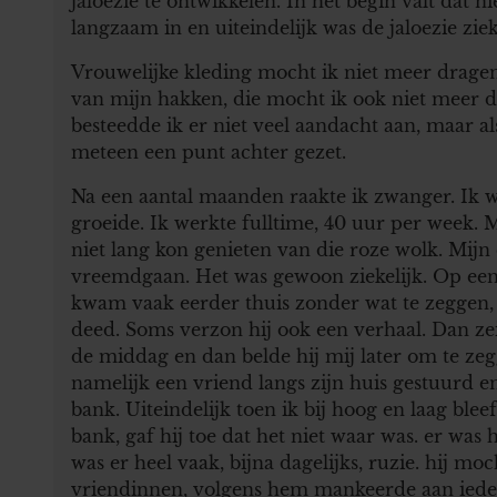
jaloezie te ontwikkelen. In het begin valt dat ni
langzaam in en uiteindelijk was de jaloezie zieke
Vrouwelijke kleding mocht ik niet meer dragen,
van mijn hakken, die mocht ik ook niet meer d
besteedde ik er niet veel aandacht aan, maar al
meteen een punt achter gezet.
Na een aantal maanden raakte ik zwanger. Ik wa
groeide. Ik werkte fulltime, 40 uur per week. M
niet lang kon genieten van die roze wolk. Mijn
vreemdgaan. Het was gewoon ziekelijk. Op een 
kwam vaak eerder thuis zonder wat te zeggen, z
deed. Soms verzon hij ook een verhaal. Dan zei
de middag en dan belde hij mij later om te zeg
namelijk een vriend langs zijn huis gestuurd e
bank. Uiteindelijk toen ik bij hoog en laag ble
bank, gaf hij toe dat het niet waar was. er was
was er heel vaak, bijna dagelijks, ruzie. hij m
vriendinnen, volgens hem mankeerde aan ieder