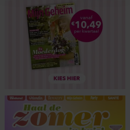
en om ons websiteverkeer te analyseren. Ook delen we
informatie over uw gebruik van onze site met onze
partners voor social media, adverteren en analyse. Deze
partners kunnen deze gegevens combineren met andere
informatie die u aan ze heeft verstrekt of die ze hebben
verzameld op basis van uw gebruik van hun services. U
gaat akkoord met onze cookies als u onze website blijft
gebruiken.