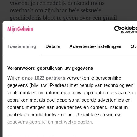
voordat je een redelijk denkend mens
overhaalt om zijn/haar hele seksuele
geschiedenis bloot te geven over een gmail
adres van een verder niet te traceren persoon
die zegt een 22-jarige studente te zijn. Sorry,
zelfs al had ik iets ranzigs te vertellen, dan
Toestemming
Details
Advertentie-instellingen
Ov
deed ik het nog niet. En mocht je echt echt
oprecht zijn, speel dit dan via je universiteit en
niet via deze site. Er waren hier een paar
Verantwoord gebruik van uw gegevens
gekkies rond die je echt niet in je onderzoek
wilt hebben.
Wij en
onze 1022 partners
verwerken je persoonlijke
gegevens (bijv. uw IP-adres) met behulp van technologieën
zoals cookies om informatie op uw apparaat op te slaan en t
ELLEN
gebruiken met als doel gepersonaliseerde advertenties en
09-11-2022 07:05
content, metingen aan advertenties en content, inzicht in
publiek en productontwikkeling. U kunt kiezen wie uw
Enige wat ik.kan toevoegen is dat ik.hoop dat
gegevens gebruikt en met welke doelen.
mensen de bovenstaande reacties lezen. Ik
vind dit erg raar
Als u het toestaat, willen we ook graag: