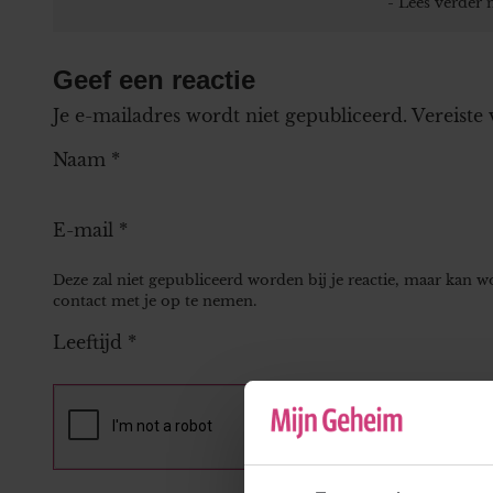
Geef een reactie
Je e-mailadres wordt niet gepubliceerd.
Vereiste
Naam
*
E-mail
*
Deze zal niet gepubliceerd worden bij je reactie, maar kan 
contact met je op te nemen.
Leeftijd
*