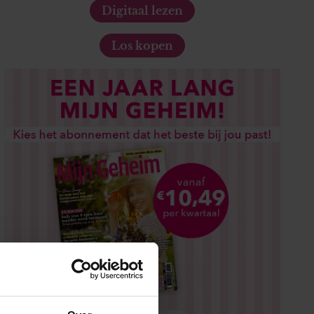
Digitaal lezen
Los kopen