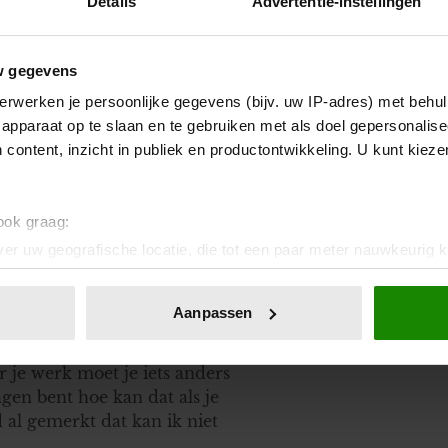
Details
Advertentie-instellingen
w gegevens
erwerken je persoonlijke gegevens (bijv. uw IP-adres) met behul
apparaat op te slaan en te gebruiken met als doel gepersonalise
 content, inzicht in publiek en productontwikkeling. U kunt kiez
 ook graag:
er uw geografische locatie, die tot een paar meter nauwkeurig k
n door het actief te scannen op specifieke eigenschappen (fingerp
onlijke gegevens worden verwerkt en stel uw voorkeuren in he
Aanpassen
jzigen of intrekken in de Cookieverklaring.
r je werk moet je iets anders
ent en advertenties te personaliseren, om functies voor social
agen bent hoe kan dat als je
. Ook delen we informatie over uw gebruik van onze site met on
d al gemerkt dat kan ik niet
e. Deze partners kunnen deze gegevens combineren met andere i
erzameld op basis van uw gebruik van hun services. U gaat akk