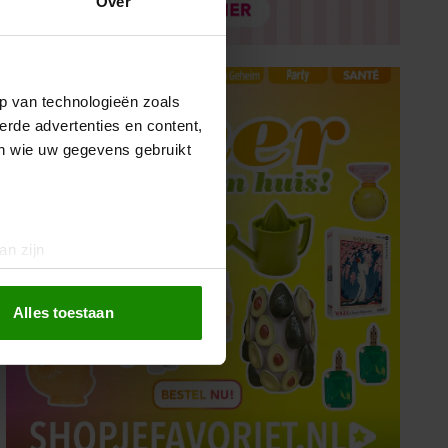
Over
p van technologieën zoals
erde advertenties en content,
en wie uw gegevens gebruikt
an zijn
rinting)
t
detailgedeelte
in. U kunt uw
Alles toestaan
 media te bieden en om ons
ze partners voor social
nformatie die u aan ze heeft
oord met onze cookies als u