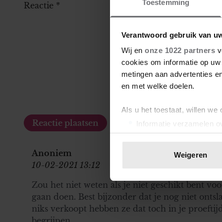
Toestemming
Reactie
*
Verantwoord gebruik van u
Wij en
onze 1022 partners
v
cookies om informatie op uw 
metingen aan advertenties en
en met welke doelen.
Als u het toestaat, willen we
Informatie verzamelen ov
Uw apparaat identificere
Lees meer over hoe uw perso
Anoniem
Weigeren
toestemming op elk moment wi
10-02-2021 13:12
Zou het niet weten als je niet geschikt bent voo
We gebruiken cookies om cont
gaan doen. Best bijzonder dat je nog niet ontsl
websiteverkeer te analyseren
niks verkoopt hebben ze dat toch in je proeftij
media, adverteren en analys
begrijpen
verstrekt of die ze hebben v