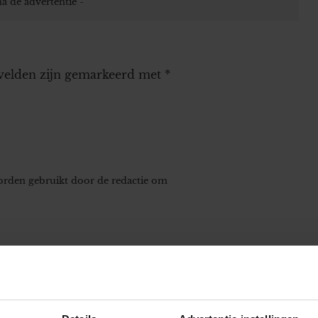
 velden zijn gemarkeerd met
*
worden gebruikt door de redactie om