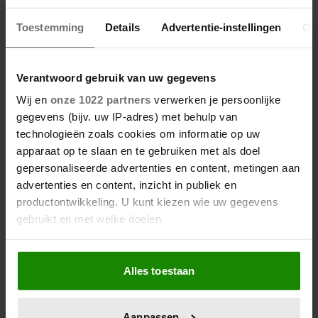
Toestemming
Details
Advertentie-instellingen
Ov
Verantwoord gebruik van uw gegevens
Reactie
*
Wij en
onze 1022 partners
verwerken je persoonlijke
gegevens (bijv. uw IP-adres) met behulp van
technologieën zoals cookies om informatie op uw
apparaat op te slaan en te gebruiken met als doel
gepersonaliseerde advertenties en content, metingen aan
advertenties en content, inzicht in publiek en
productontwikkeling. U kunt kiezen wie uw gegevens
gebruikt en met welke doelen.
Als u het toestaat, willen we ook graag:
Alles toestaan
Informatie verzamelen over uw geografische locatie,
die tot een paar meter nauwkeurig kan zijn
Marijke Z
Uw apparaat identificeren door het actief te scannen
04-04-2026 13:16
Aanpassen