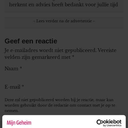
herkent en advies heeft bedankt voor jullie tijd
Geef een reactie
Je e-mailadres wordt niet gepubliceerd.
Vereiste
velden zijn gemarkeerd met
*
Naam
*
E-mail
*
Deze zal niet gepubliceerd worden bij je reactie, maar kan
worden gebruikt door de redactie om contact met je op te
nemen.
Leeftijd
*