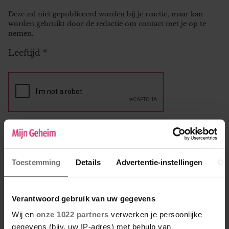
Deze zal niet gepubliceerd worden bij je reactie, maar kan
worden gebruikt door de redactie om contact met je op te
nemen.
Leeftijd
*
Reactie
*
Toestemming
Details
Advertentie-instellingen
Ov
Verantwoord gebruik van uw gegevens
Wij en
onze 1022 partners
verwerken je persoonlijke
gegevens (bijv. uw IP-adres) met behulp van