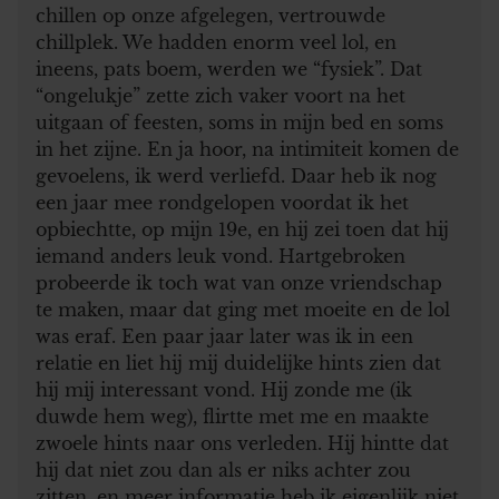
chillen op onze afgelegen, vertrouwde
chillplek. We hadden enorm veel lol, en
ineens, pats boem, werden we “fysiek”. Dat
“ongelukje” zette zich vaker voort na het
uitgaan of feesten, soms in mijn bed en soms
in het zijne. En ja hoor, na intimiteit komen de
gevoelens, ik werd verliefd. Daar heb ik nog
een jaar mee rondgelopen voordat ik het
opbiechtte, op mijn 19e, en hij zei toen dat hij
iemand anders leuk vond. Hartgebroken
probeerde ik toch wat van onze vriendschap
te maken, maar dat ging met moeite en de lol
was eraf. Een paar jaar later was ik in een
relatie en liet hij mij duidelijke hints zien dat
hij mij interessant vond. Hij zonde me (ik
duwde hem weg), flirtte met me en maakte
zwoele hints naar ons verleden. Hij hintte dat
hij dat niet zou dan als er niks achter zou
zitten, en meer informatie heb ik eigenlijk niet