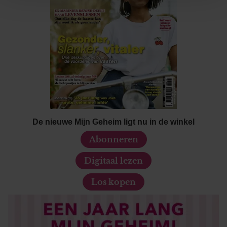
personaliseren, om functies voor social media te bieden
en om ons websiteverkeer te analyseren. Ook delen we
informatie over uw gebruik van onze site met onze
partners voor social media, adverteren en analyse. Deze
partners kunnen deze gegevens combineren met andere
informatie die u aan ze heeft verstrekt of die ze hebben
verzameld op basis van uw gebruik van hun services. U
gaat akkoord met onze cookies als u onze website blijft
gebruiken.
De nieuwe Mijn Geheim ligt nu in de winkel
Abonneren
Digitaal lezen
Los kopen