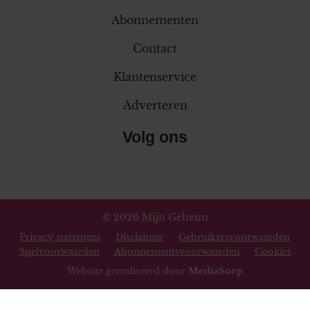
Abonnementen
Contact
Klantenservice
Adverteren
Volg ons
© 2026 Mijn Geheim
Privacy statement
Disclaimer
Gebruikersvoorwaarden
Spelvoorwaarden
Abonnementsvoorwaarden
Cookies
Website gerealiseerd door
MediaSoep