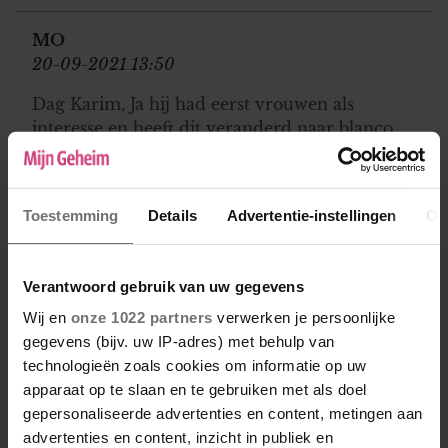
MO
20-09-2021 13:50
Dag Karim, Ja hij had eerst vrouwen als
interesse en heeft dit veranderd naar blanco.
Dus dat wekt toch enigszins vraagtekens op.
Door cultuur en religie is het voor ons moeilijk
om uit die kast te geraken. Dit maakt het
Toestemming
Details
Advertentie-instellingen
Ov
natuurlijk heel lastig om erover te praten. Ik
zou niet weten hoe ik dit op een subtiele
manier aan de gang moet zetten omdat ik op
Verantwoord gebruik van uw gegevens
dit vlak geen ervaring heb ik ben voor het
Wij en
onze 1022 partners
verwerken je persoonlijke
eerst verliefd.
gegevens (bijv. uw IP-adres) met behulp van
technologieën zoals cookies om informatie op uw
Karin
apparaat op te slaan en te gebruiken met als doel
21-09-2021 14:23
gepersonaliseerde advertenties en content, metingen aan
advertenties en content, inzicht in publiek en