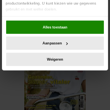
Gewoon vragen waarom hij zijn interesse in
productontwikkeling. U kunt kiezen wie uw gegevens
vrouwen heeft veranderd naar blanco dan
gebruikt en met welke doelen.
maar. Zoals ik eerder al zei. Succes!!
Als u het toestaat, willen we ook graag:
Alles toestaan
Informatie verzamelen over uw geografische locatie,
die tot een paar meter nauwkeurig kan zijn
Uw apparaat identificeren door het actief te scannen
Aanpassen
op specifieke eigenschappen (fingerprinting)
Lees meer over hoe uw persoonlijke gegevens worden
verwerkt en stel uw voorkeuren in het
detailgedeelte
in.
Weigeren
U kunt uw toestemming op elk moment wijzigen of
intrekken in de Cookieverklaring.
We gebruiken cookies om content en advertenties te
personaliseren, om functies voor social media te bieden
en om ons websiteverkeer te analyseren. Ook delen we
informatie over uw gebruik van onze site met onze
partners voor social media, adverteren en analyse. Deze