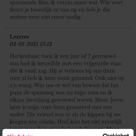
spannende film, ik verzin maar wat. Wie weet
fleurt je huwelijk er van op en heb je die
andere vent niet meer nodig.
Lezeres
02-03-2021 15:12
Herkenbaar, toen ik een jaar of 7 getrouwd
was had ik hetzelfde met een vrijgezelle man
die ik vaak zag. Hij at weleens bij ons thuis
mee al heb ik hem nooit gezoend. Ook niet op
z'n wang. Was me er wel van bewust dat het
puur de spanning was nu mijn man en ik
elkaar jarenlang getrouwd waren. Sleur. Jaren
later is mijn man hem gesmeerd met een
ander. Die vriend was er als de kippen bij we
kregen een relatie. Heel kort het viel vreselijk
tegen toen ik hem echt leerde kennen. Maar