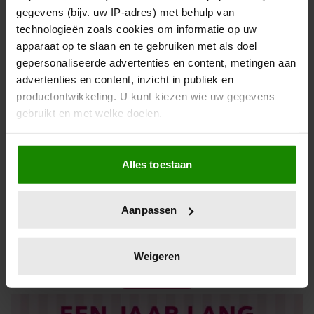
gegevens (bijv. uw IP-adres) met behulp van
technologieën zoals cookies om informatie op uw
apparaat op te slaan en te gebruiken met als doel
gepersonaliseerde advertenties en content, metingen aan
advertenties en content, inzicht in publiek en
productontwikkeling. U kunt kiezen wie uw gegevens
gebruikt en met welke doelen.
Als u het toestaat, willen we ook graag:
Alles toestaan
Informatie verzamelen over uw geografische locatie,
die tot een paar meter nauwkeurig kan zijn
De nieuwe Mijn Geheim ligt nu in de winkel
Uw apparaat identificeren door het actief te scannen
Aanpassen
op specifieke eigenschappen (fingerprinting)
Abonneren
Lees meer over hoe uw persoonlijke gegevens worden
Digitaal lezen
verwerkt en stel uw voorkeuren in het
detailgedeelte
in.
Weigeren
U kunt uw toestemming op elk moment wijzigen of
Los kopen
intrekken in de Cookieverklaring.