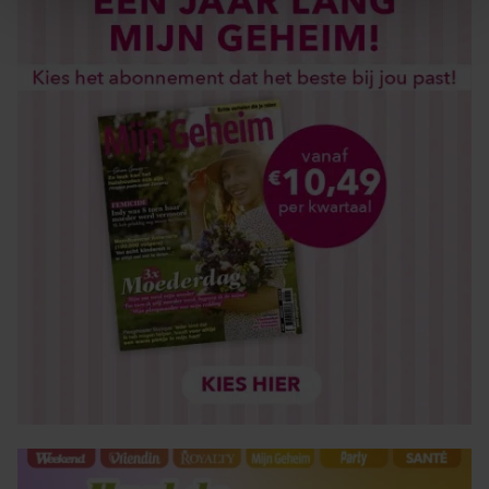
We gebruiken cookies om content en advertenties te
personaliseren, om functies voor social media te bieden
en om ons websiteverkeer te analyseren. Ook delen we
informatie over uw gebruik van onze site met onze
partners voor social media, adverteren en analyse. Deze
partners kunnen deze gegevens combineren met andere
informatie die u aan ze heeft verstrekt of die ze hebben
verzameld op basis van uw gebruik van hun services. U
gaat akkoord met onze cookies als u onze website blijft
gebruiken.