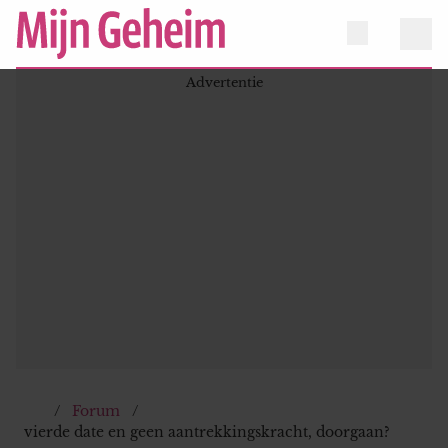
Forum
vierde date en geen aantrekkingskracht, doorgaan?