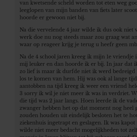
van kwetsende scheld worden tot eten weg gooi
leeglopen van mijn banden van fiets later scoot
hoorde er gewoon niet bij.
Na die vervelende 4 jaar wilde ik dus ook nie
werk doe nu nog steeds maar zou graag wat an
waar op reageer krijg je terug u heefr geen mb
Na de 4 school jaren kreeg ik mijn 1e vriendje 
mij leuker en dan hoorde ik er bij. In jaar dat
zo lief is maar ik durfde niet ik werd bedreigd 
los te komen van hem. Hij was ook al lange tij
aantobben na tijd kreeg ik weer een vriend he
3 sorry ik wil je niet meer ik was in verdriet. 
die tijd was 2 jaar langs. Hoen leerde ik de va
zwanger hebben het op dat moment nog heel g
zouden houden uit eindelijk besloten het te ho
ziekenhuis ingetrapt en geslagen. Ik was kapot 
wilde niet meer bedacht mogelijkheden tot zelf