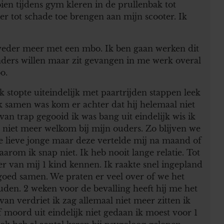
en tijdens gym kleren in de prullenbak tot
er tot schade toe brengen aan mijn scooter. Ik
t veder meer met een mbo. Ik ben gaan werken dit
ders willen maar zit gevangen in me werk overal
o.
ik stopte uiteindelijk met paartrijden stappen leek
 ik samen was kom er achter dat hij helemaal niet
van trap gegooid ik was bang uit eindelijk wis ik
d niet meer welkom bij mijn ouders. Zo blijven we
le lieve jonge maar deze vertelde mij na maand of
Waarom ik snap niet. Ik heb nooit lange relatie. Tot
der van mij 1 kind kennen. Ik raakte snel ingepland
oed samen. We praten er veel over of we het
uden. 2 weken voor de bevalling heeft hij me het
van verdriet ik zag allemaal niet meer zitten ik
 moord uit eindelijk niet gedaan ik moest voor 1