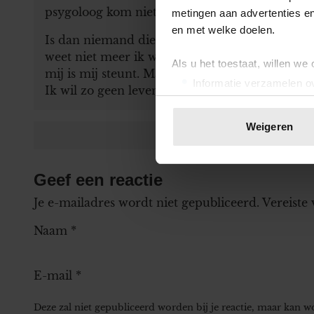
psygoloog kom niet veder elke dag huil ik ik w
metingen aan advertenties en
en met welke doelen.
Is dan niemand die oprecht van mij houd ben ik 
weet niet meer ik wil niet meer zo. Ik wil zo 
Als u het toestaat, willen we
mij is mij steunt. Maar die bestaan volgen mij 
Informatie verzamelen ov
Ik wil zo geen leven meer. Al die pijn al verdrie
Uw apparaat identificere
Lees meer over hoe uw perso
Weigeren
toestemming op elk moment wi
We gebruiken cookies om cont
Geef een reactie
websiteverkeer te analyseren
Je e-mailadres wordt niet gepubliceerd.
Vereiste
media, adverteren en analys
verstrekt of die ze hebben v
Naam
*
onze website blijft gebruiken.
E-mail
*
Deze zal niet gepubliceerd worden bij je reactie, maar kan 