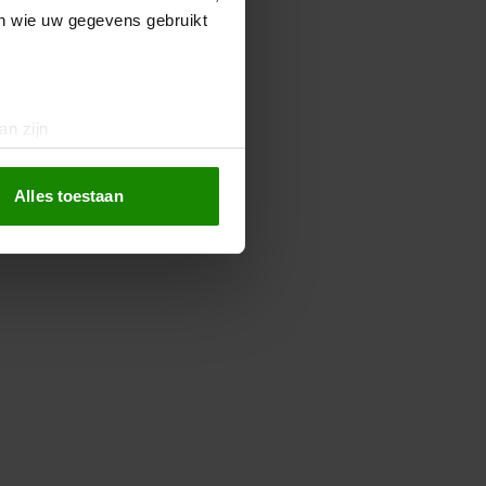
en wie uw gegevens gebruikt
an zijn
rinting)
t
detailgedeelte
in. U kunt uw
Alles toestaan
 media te bieden en om ons
ze partners voor social
nformatie die u aan ze heeft
oord met onze cookies als u