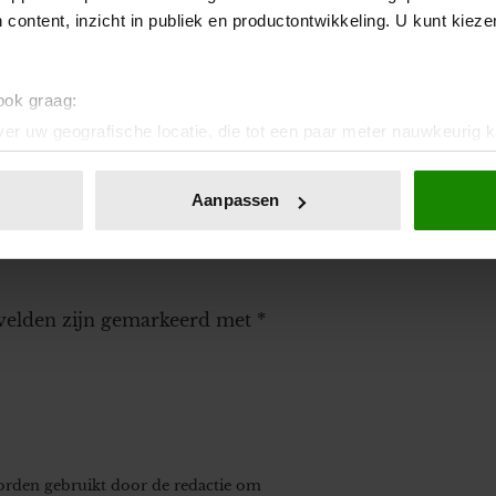
eet niet meer.
 content, inzicht in publiek en productontwikkeling. U kunt kiez
voor alleen leuk als speeltje en veder lucht. Ik
graag man die oprecht van mij houd die er voor
 ook graag:
niet meer.
er uw geografische locatie, die tot een paar meter nauwkeurig k
t.
n door het actief te scannen op specifieke eigenschappen (fingerp
onlijke gegevens worden verwerkt en stel uw voorkeuren in he
Aanpassen
jzigen of intrekken in de Cookieverklaring.
ent en advertenties te personaliseren, om functies voor social
. Ook delen we informatie over uw gebruik van onze site met on
 velden zijn gemarkeerd met
*
e. Deze partners kunnen deze gegevens combineren met andere i
erzameld op basis van uw gebruik van hun services. U gaat akk
worden gebruikt door de redactie om