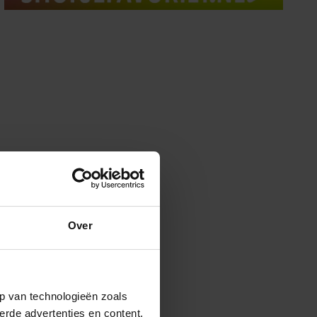
Over
p van technologieën zoals
erde advertenties en content,