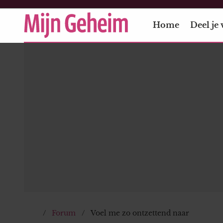
Home
Deel je 
Forum
Voel me zo ontzettend naar