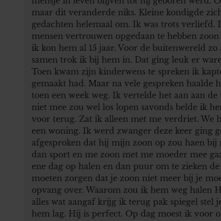
mensje in leven blijven tot hij geboren werd. 
maar dit veranderde niks. Kleine kondigde zi
gedachten helemaal om. Ik was trots verliefd. 
mensen vertrouwen opgedaan te hebben zoon a
ik kon hem al 15 jaar. Voor de buitenwereld zo
samen trok ik bij hem in. Dat ging leuk er wa
Toen kwam zijn kinderwens te spreken ik kapte 
gemaakt had. Maar na vele gespreken haalde hi
toen een week weg. Ik vertelde het aan aan de 
niet mee zou wel los lopen savonds belde ik he
voor terug. Zat ik alleen met me verdriet. W
een woning. Ik werd zwanger deze keer ging goe
afgesproken dat hij mijn zoon op zou haen bij
dan sport en me zoon met me moeder mee gaat
ene dag op halen en dan puur om te zieken de 
moeten zorgen dat je zoon niet meer bij je m
opvang over. Waarom zou ik hem weg halen Hij
alles wat aangaf krijg ik terug pak spiegel stel j
hem lag. Hij is perfect. Op dag moest ik voor