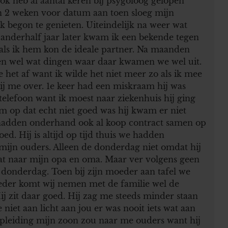
Ook heb al aantal keren bij psygoloog gelopen
ch 2 weken voor datum aan toen sloeg mijn
Ik begon te genieten. Uiteindelijk na weer wat
nderhalf jaar later kwam ik een bekende tegen
 als ik hem kon de ideale partner. Na maanden
ren wel wat dingen waar daar kwamen we wel uit.
het af want ik wilde het niet meer zo als ik mee
j me over. 1e keer had een miskraam hij was
telefoon want ik moest naar ziekenhuis hij ging
m op dat echt niet goed was hij kwam er niet
e hadden onderhand ook al koop contract samen op
d. Hij is altijd op tijd thuis we hadden
 mijn ouders. Alleen de donderdag niet omdat hij
 naar mijn opa en oma. Maar ver volgens geen
donderdag. Toen bij zijn moeder aan tafel we
oeder komt wij nemen met de familie wel de
 zit daar goed. Hij zag me steeds minder staan
e niet aan licht aan jou er was nooit iets wat aan
 opleiding mijn zoon zou naar me ouders want hij