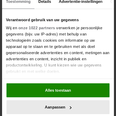
Toestemming
Details
Advertentie-instellingen
Ov
Verantwoord gebruik van uw gegevens
Wij en
onze 1022 partners
verwerken je persoonlijke
gegevens (bijv. uw IP-adres) met behulp van
technologieën zoals cookies om informatie op uw
Jeannie
apparaat op te slaan en te gebruiken met als doel
20-04-2024 19:39
gepersonaliseerde advertenties en content, metingen aan
advertenties en content, inzicht in publiek en
Dag Stefan, Als ik je reactie zo lees, kan ik niet
productontwikkeling. U kunt kiezen wie uw gegevens
ontdekken wat je fout zou hebben gedaan.
gebruikt en met welke doelen.
Hooguit dat je vriend helaas echt niet gered
wil worden. Dat hij het echt niet meer ziet
Als u het toestaat, willen we ook graag:
zitten in dit leven. Jij doet oprecht alles wat je
Alles toestaan
Informatie verzamelen over uw geografische locatie,
kunt en ik bewonder je daadkracht. Toch
die tot een paar meter nauwkeurig kan zijn
vrees ik dat je er rekening mee moet houden
Uw apparaat identificeren door het actief te scannen
dat Sander vandaag of morgen toch besluit
Aanpassen
op specifieke eigenschappen (fingerprinting)
dat het genoeg is geweest. En mocht dat