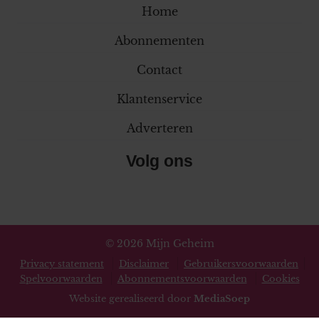
Home
Abonnementen
Contact
Klantenservice
Adverteren
Volg ons
© 2026 Mijn Geheim
Privacy statement
Disclaimer
Gebruikersvoorwaarden
Spelvoorwaarden
Abonnementsvoorwaarden
Cookies
Website gerealiseerd door
MediaSoep