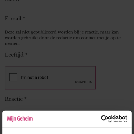
E-mail
*
Deze zal niet gepubliceerd worden bij je reactie, maar kan
worden gebruikt door de redactie om contact met je op te
nemen.
Leeftijd
*
Reactie
*