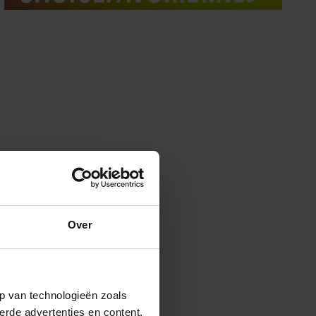
Over
p van technologieën zoals
erde advertenties en content,