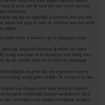
 ellende maar een paar dagen logeren. Alleen
ap ik echt niet ik vind het een schat van een
dan theatraal.
tegen mij dat ze eigenlijk al gewend was aan een
. Maar dat zegt ze niet, ze zet haar aan het werk
te kijken.
. Om beter over te komen, op te scheppen maar
k, koortsig, benauwd kortom ik wilde me laten
. Ik vroeg aan haar of ze brood en wat beleg mee
n. Ik zat zonder eten en ze had via whatsapp
 had hoofdpijn en geen zin om nog meer mee te
 wat beleg weegt geen 10 kilo. Ik vroeg of ze dan
e kamer om dingen over haar werk te regelen.
an hooguit schriftelijk beroep aantekenen als je
e niet, ze weigert een andere werkplek, weigert