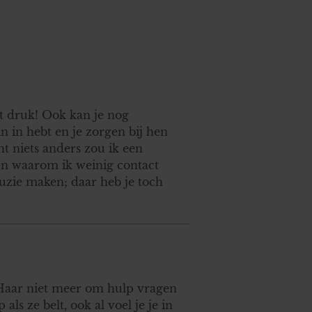
t druk! Ook kan je nog
in in hebt en je zorgen bij hen
cht niets anders zou ik een
den waarom ik weinig contact
ruzie maken; daar heb je toch
 Haar niet meer om hulp vragen
ls ze belt, ook al voel je je in