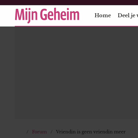
Home
Deel je 
Forum
Vriendin is geen vriendin meer