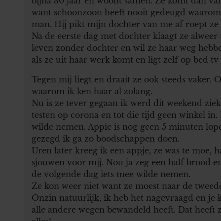
bijna 30 jaar en woont samen. Ze komt dan van
want schoonzoon heeft nooit gedeugd waarom sn
man. Hij pikt mijn dochter van me af roept ze 
Na de eerste dag met dochter klaagt ze alweer 
leven zonder dochter en wil ze haar weg hebben
als ze uit haar werk komt en ligt zelf op bed tv 
Tegen mij liegt en draait ze ook steeds vaker
waarom ik ken haar al zolang.
Nu is ze tever gegaan ik werd dit weekend zie
testen op corona en tot die tijd geen winkel in
wilde nemen. Appie is nog geen 5 minuten lope
gezegd ik ga zo boodschappen doen.
Uren later kreeg ik een appje, ze was te moe,
sjouwen voor mij. Nou ja zeg een half brood en
de volgende dag iets mee wilde nemen.
Ze kon weer niet want ze moest naar de tweed
Onzin natuurlijk, ik heb het nagevraagd en je k
alle andere wegen bewandeld heeft. Dat heeft z