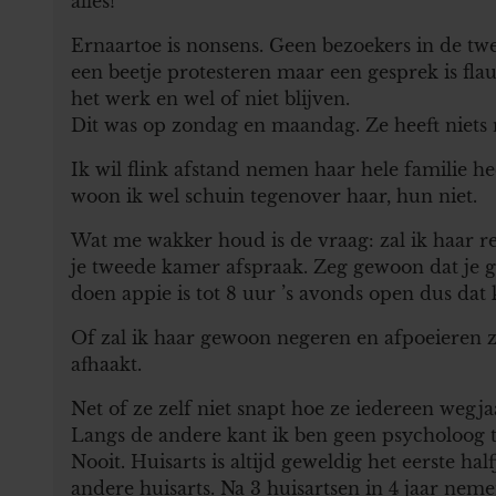
alles!
Ernaartoe is nonsens. Geen bezoekers in de t
een beetje protesteren maar een gesprek is flau
het werk en wel of niet blijven.
Dit was op zondag en maandag. Ze heeft niets 
Ik wil flink afstand nemen haar hele familie h
woon ik wel schuin tegenover haar, hun niet.
Wat me wakker houd is de vraag: zal ik haar re
je tweede kamer afspraak. Zeg gewoon dat je 
doen appie is tot 8 uur ’s avonds open dus dat k
Of zal ik haar gewoon negeren en afpoeieren ze 
afhaakt.
Net of ze zelf niet snapt hoe ze iedereen wegja
Langs de andere kant ik ben geen psycholoog t
Nooit. Huisarts is altijd geweldig het eerste hal
andere huisarts. Na 3 huisartsen in 4 jaar nem