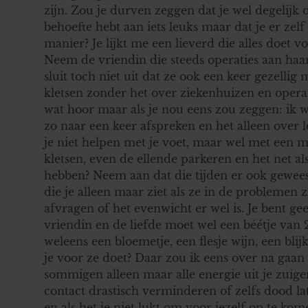
zijn. Zou je durven zeggen dat je wel degelijk o
behoefte hebt aan iets leuks maar dat je er zel
manier? Je lijkt me een lieverd die alles doet v
Neem de vriendin die steeds operaties aan haa
sluit toch niet uit dat ze ook een keer gezelli
kletsen zonder het over ziekenhuizen en opera
wat hoor maar als je nou eens zou zeggen: ik w
zo naar een keer afspreken en het alleen over 
je niet helpen met je voet, maar wel met een m
kletsen, even de ellende parkeren en het net a
hebben? Neem aan dat die tijden er ook geweest
die je alleen maar ziet als ze in de problemen 
afvragen of het evenwicht er wel is. Je bent ge
vriendin en de liefde moet wel een béétje van 
weleens een bloemetje, een flesje wijn, een bli
je voor ze doet? Daar zou ik eens over na gaan 
sommigen alleen maar alle energie uit je zuigen
contact drastisch verminderen of zelfs dood lat
en als het je niet lukt om voor jezelf op te kom