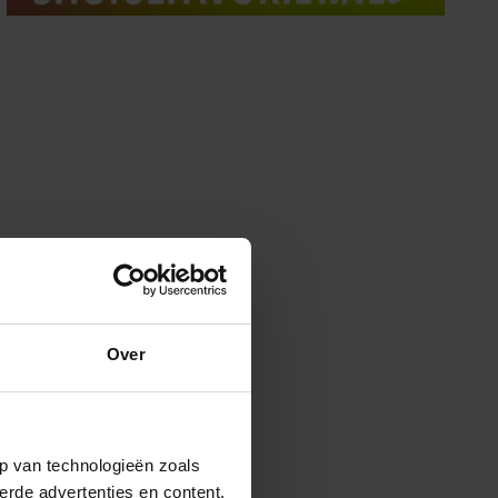
Over
p van technologieën zoals
erde advertenties en content,