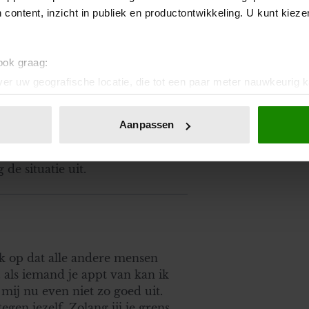
 content, inzicht in publiek en productontwikkeling. U kunt kiez
 ook graag:
er uw geografische locatie, die tot een paar meter nauwkeurig k
appen aan gaan. Beter 2-3
n door het actief te scannen op specifieke eigenschappen (fingerp
t ik bij ze terecht kan dan een
onlijke gegevens worden verwerkt en stel uw voorkeuren in he
r elkaar kan zijn. Maak een
Aanpassen
jzigen of intrekken in de Cookieverklaring.
t behouden en schrap wat in de
ven keuzes moet maken en
ent en advertenties te personaliseren, om functies voor social
de situatie uit.
. Ook delen we informatie over uw gebruik van onze site met on
e. Deze partners kunnen deze gegevens combineren met andere i
erzameld op basis van uw gebruik van hun services. U gaat akk
 ik op dat alle andere mensen
. als iemand je appt van kan ik
mij nu even niet zo goed uit.
gen jezelf. Zolang jij je grens