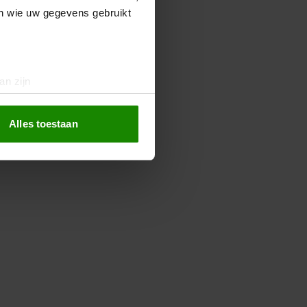
en wie uw gegevens gebruikt
an zijn
rinting)
t
detailgedeelte
in. U kunt uw
Alles toestaan
 media te bieden en om ons
ze partners voor social
nformatie die u aan ze heeft
oord met onze cookies als u