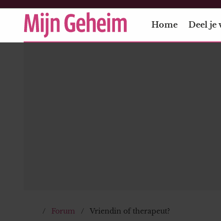
Home
Deel je 
Forum
Vriendin of therapeut?