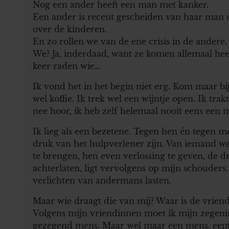
Nog een ander heeft een man met kanker.
Een ander is recent gescheiden van haar man 
over de kinderen.
En zo rollen we van de ene crisis in de andere.
We? Ja, inderdaad, want ze komen allemaal heel
keer raden wie…
Ik vond het in het begin niet erg. Kom maar bij 
wel koffie. Ik trek wel een wijntje open. Ik trak
nee hoor, ik heb zelf helemaal nooit eens een m
Ik lieg als een bezetene. Tegen hen én tegen m
druk van het hulpverlener zijn. Van iemand we
te brengen, hen even verlossing te geven, de dr
achterlaten, ligt vervolgens op mijn schouders
verlichten van andermans lasten.
Maar wie draagt die van mij? Waar is de vrien
Volgens mijn vriendinnen moet ik mijn zegening
gezegend mens. Maar wel maar een mens. eentje