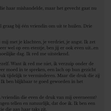
die haar mishandelde, maar het gevecht gaat nu
 graag bij één vriendin om uit te huilen. Drie
mij met je klachten, je verdriet, je angst. Ik zet
teer wel op een etentje, ben jij er ook even uit…en
oeilijke dag. Ik red me uitstekend.
ezelf. Want ik red me niet, ik verzuip onder de
er moed in te spreken, een lach op hun gezicht
uk tijdelijk te verminderen. Maar die druk die zij
. Ik ben blijkbaar te goed geworden in het
d/vriendin die even de druk van mij overneemt?
en tellen en natuurlijk, dat doe ik. Ik ben een
 die aan haar taks zit.