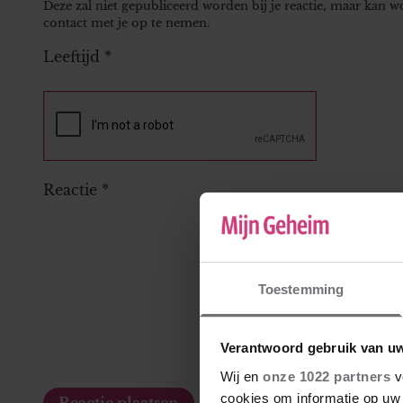
Deze zal niet gepubliceerd worden bij je reactie, maar kan 
contact met je op te nemen.
Leeftijd
*
Reactie
*
Toestemming
Verantwoord gebruik van u
Wij en
onze 1022 partners
v
cookies om informatie op uw 