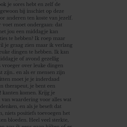
ok je sores hebt en zelf de
f gewoon bij inschiet op deze
oor anderen ten koste van jezelf.
r voet moet ondergaan: dat
g met jou een middagje kan
ties te hebben? Ik roep maar
il je graag zien maar ik verlang
leuke dingen te hebben. Ik kan
iddagje of avond gezellig
ls vroeger over leuke dingen
 zijn.. en als er mensen zijn
zitten moet je je inderdaad
en therapeut, je bent een
2 kanten komen. Krijg je
jk van waardering voor alles wat
denken, en als je beseft dat
, niets positiefs toevoegen het
en bloeden. Heel veel sterkte,
en zou ik eens gaan kijken of er