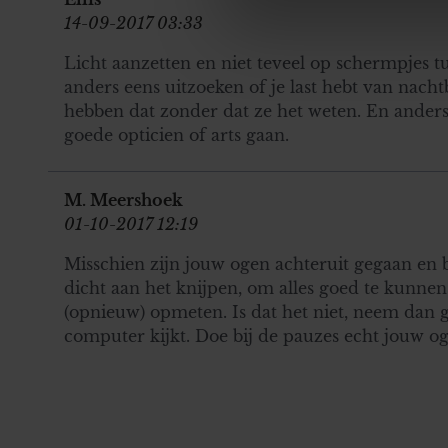
We gebruiken cookies om cont
14-09-2017 03:33
websiteverkeer te analyseren
media, adverteren en analys
Licht aanzetten en niet teveel op schermpjes t
verstrekt of die ze hebben v
anders eens uitzoeken of je last hebt van nach
onze website blijft gebruiken.
hebben dat zonder dat ze het weten. En ander
goede opticien of arts gaan.
M. Meershoek
01-10-2017 12:19
Misschien zijn jouw ogen achteruit gegaan en b
dicht aan het knijpen, om alles goed te kunnen
(opnieuw) opmeten. Is dat het niet, neem dan g
computer kijkt. Doe bij de pauzes echt jouw oge