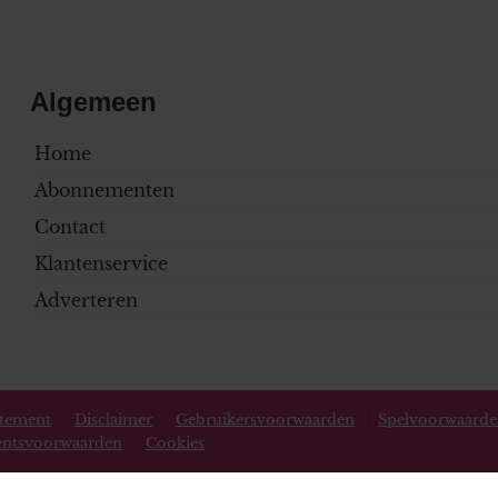
Algemeen
Home
Abonnementen
Contact
Klantenservice
Adverteren
atement
Disclaimer
Gebruikersvoorwaarden
Spelvoorwaard
ntsvoorwaarden
Cookies