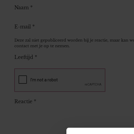
Naam
*
E-mail
*
Deze zal niet gepubliceerd worden bij je reactie, maar kan 
contact met je op te nemen.
Leeftijd
*
Reactie
*