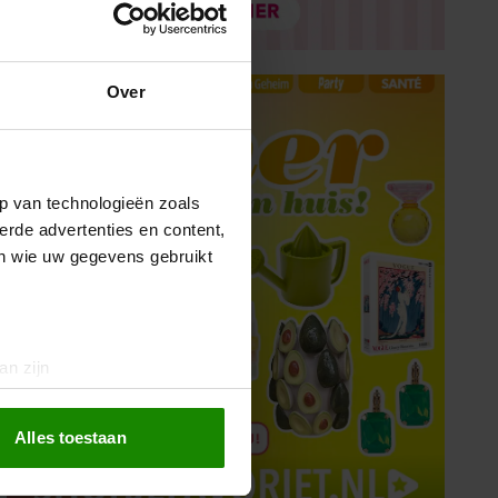
Over
p van technologieën zoals
erde advertenties en content,
en wie uw gegevens gebruikt
an zijn
rinting)
t
detailgedeelte
in. U kunt uw
Alles toestaan