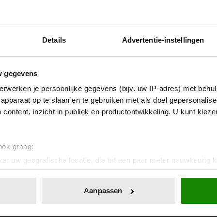
Details
Advertentie-instellingen
w gegevens
erwerken je persoonlijke gegevens (bijv. uw IP-adres) met behul
apparaat op te slaan en te gebruiken met als doel gepersonalise
 content, inzicht in publiek en productontwikkeling. U kunt kiez
 een arts .
 ook graag:
er uw geografische locatie, die tot een paar meter nauwkeurig k
n door het actief te scannen op specifieke eigenschappen (fingerp
onlijke gegevens worden verwerkt en stel uw voorkeuren in he
Aanpassen
jzigen of intrekken in de Cookieverklaring.