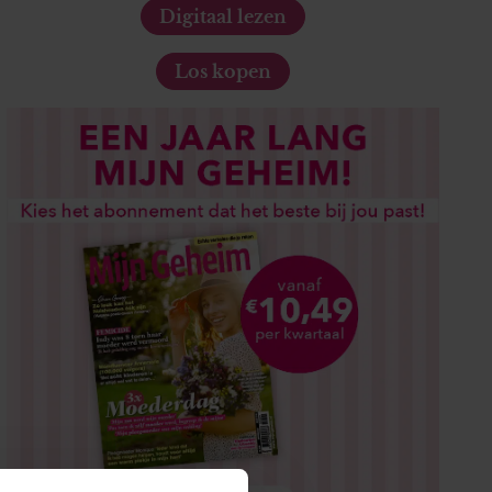
Digitaal lezen
Los kopen