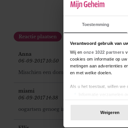
Toestemming
Verantwoord gebruik van u
Wij en
onze 1022 partners
v
Anna
cookies om informatie op uw 
06-09-2017 10:50
metingen aan advertenties en
Misschien een dom voorstel : vraag het eens aan
en met welke doelen.
Als u het toestaat, willen we
miami
Informatie verzamelen ov
06-09-2017 14:38
Uw apparaat identificere
oogartsen genoeg in Nederland.
Lees meer over hoe uw perso
Weigeren
toestemming op elk moment wi
Ellis