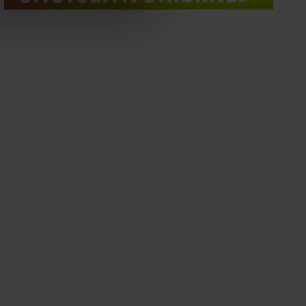
 media te bieden en om ons
ze partners voor social
nformatie die u aan ze heeft
oord met onze cookies als u