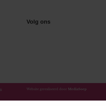
Volg ons
Website gerealiseerd door
MediaSoep
en