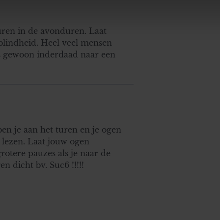
ent en advertenties te personaliseren, om functies voor social
. Ook delen we informatie over uw gebruik van onze site met on
e. Deze partners kunnen deze gegevens combineren met andere i
uren in de avonduren. Laat
erzameld op basis van uw gebruik van hun services. U gaat akk
tblindheid. Heel veel mensen
s gewoon inderdaad naar een
en je aan het turen en je ogen
 lezen. Laat jouw ogen
rotere pauzes als je naar de
n dicht bv. Suc6 !!!!!