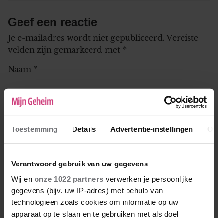
Geef een reactie
Je e-mailadres wordt niet gepubliceerd.
Vereiste
velden zijn gemarkeerd met
*
Naam
*
E-mail
*
Deze zal niet gepubliceerd worden bij je reactie, maar kan
Toestemming
Details
Advertentie-instellingen
Ov
worden gebruikt door de redactie om contact met je op te
nemen.
Leeftijd
*
Verantwoord gebruik van uw gegevens
Wij en
onze 1022 partners
verwerken je persoonlijke
gegevens (bijv. uw IP-adres) met behulp van
technologieën zoals cookies om informatie op uw
apparaat op te slaan en te gebruiken met als doel