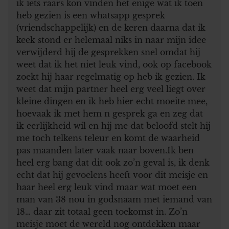
ik iets raars kon vinden het enige wat ik toen
heb gezien is een whatsapp gesprek
(vriendschappelijk) en de keren daarna dat ik
keek stond er helemaal niks in naar mijn idee
verwijderd hij de gesprekken snel omdat hij
weet dat ik het niet leuk vind, ook op facebook
zoekt hij haar regelmatig op heb ik gezien. Ik
weet dat mijn partner heel erg veel liegt over
kleine dingen en ik heb hier echt moeite mee,
hoevaak ik met hem n gesprek ga en zeg dat
ik eerlijkheid wil en hij me dat beloofd stelt hij
me toch telkens teleur en komt de waarheid
pas maanden later vaak naar boven.Ik ben
heel erg bang dat dit ook zo’n geval is, ik denk
echt dat hij gevoelens heeft voor dit meisje en
haar heel erg leuk vind maar wat moet een
man van 38 nou in godsnaam met iemand van
18… daar zit totaal geen toekomst in. Zo’n
meisje moet de wereld nog ontdekken maar