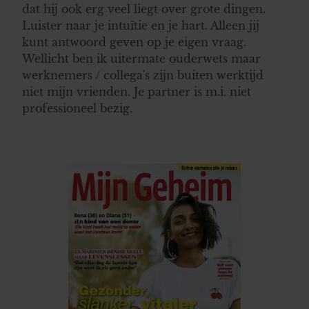
informatie over uw gebruik van onze site met onze
dat hij ook erg veel liegt over grote dingen.
partners voor social media, adverteren en analyse. Deze
Luister naar je intuïtie en je hart. Alleen jij
partners kunnen deze gegevens combineren met andere
kunt antwoord geven op je eigen vraag.
informatie die u aan ze heeft verstrekt of die ze hebben
Wellicht ben ik uitermate ouderwets maar
verzameld op basis van uw gebruik van hun services. U
werknemers / collega's zijn buiten werktijd
gaat akkoord met onze cookies als u onze website blijft
niet mijn vrienden. Je partner is m.i. niet
gebruiken.
professioneel bezig.