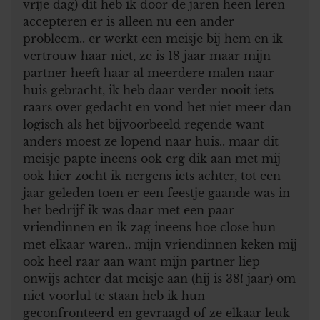
vrije dag) dit heb ik door de jaren heen leren
accepteren er is alleen nu een ander
probleem.. er werkt een meisje bij hem en ik
vertrouw haar niet, ze is 18 jaar maar mijn
partner heeft haar al meerdere malen naar
huis gebracht, ik heb daar verder nooit iets
raars over gedacht en vond het niet meer dan
logisch als het bijvoorbeeld regende want
anders moest ze lopend naar huis.. maar dit
meisje papte ineens ook erg dik aan met mij
ook hier zocht ik nergens iets achter, tot een
jaar geleden toen er een feestje gaande was in
het bedrijf ik was daar met een paar
vriendinnen en ik zag ineens hoe close hun
met elkaar waren.. mijn vriendinnen keken mij
ook heel raar aan want mijn partner liep
onwijs achter dat meisje aan (hij is 38! jaar) om
niet voorlul te staan heb ik hun
geconfronteerd en gevraagd of ze elkaar leuk