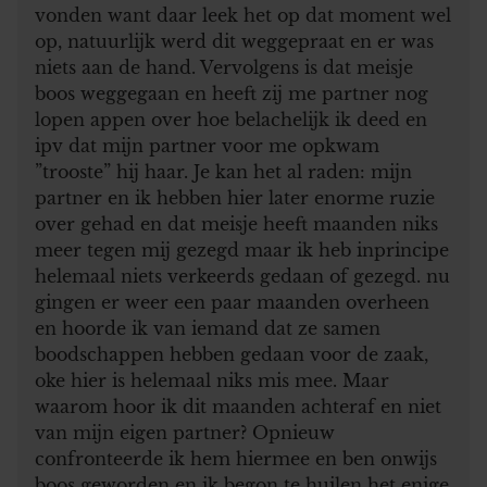
vonden want daar leek het op dat moment wel
op, natuurlijk werd dit weggepraat en er was
niets aan de hand. Vervolgens is dat meisje
boos weggegaan en heeft zij me partner nog
lopen appen over hoe belachelijk ik deed en
ipv dat mijn partner voor me opkwam
”trooste” hij haar. Je kan het al raden: mijn
partner en ik hebben hier later enorme ruzie
over gehad en dat meisje heeft maanden niks
meer tegen mij gezegd maar ik heb inprincipe
helemaal niets verkeerds gedaan of gezegd. nu
gingen er weer een paar maanden overheen
en hoorde ik van iemand dat ze samen
boodschappen hebben gedaan voor de zaak,
oke hier is helemaal niks mis mee. Maar
waarom hoor ik dit maanden achteraf en niet
van mijn eigen partner? Opnieuw
confronteerde ik hem hiermee en ben onwijs
boos geworden en ik begon te huilen het enige