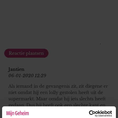
Jantien
06-01-2020 12:29
Als iemand in de gevangenis zit, zit diegene er
niet omdat hij een lolly gestolen heeft uit de
supermarkt. Maar omdat hij iets slechts heeft
gedaan. Dus hij heeft ook een slechte kant en
hoe weet je dan zo zeker dat hij te vertrouwen
is? Waarom zou je andere mensen niet zomaar