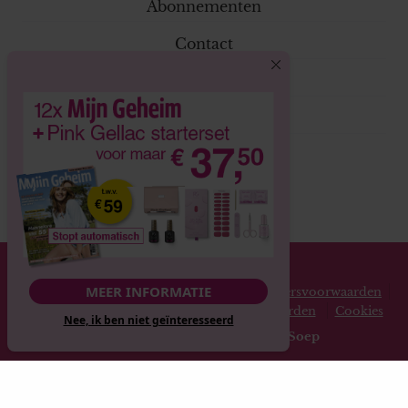
Abonnementen
Contact
Klantenservice
Adverteren
Volg ons
© 2026 Mijn Geheim
MEER INFORMATIE
Privacy statement
Disclaimer
Gebruikersvoorwaarden
Spelvoorwaarden
Abonnementsvoorwaarden
Cookies
Nee, ik ben niet geïnteresseerd
Website gerealiseerd door
MediaSoep