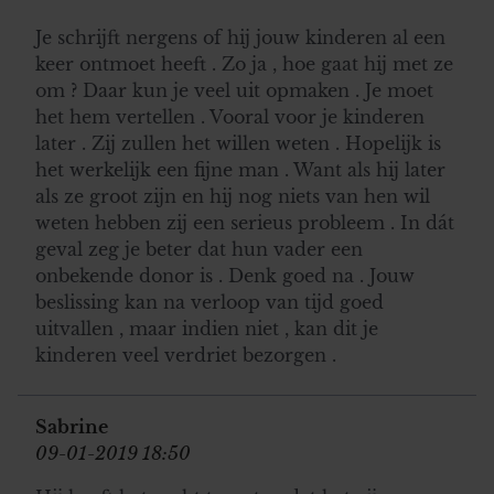
informatie die u aan ze heeft verstrekt of die ze hebben
Je schrijft nergens of hij jouw kinderen al een
verzameld op basis van uw gebruik van hun services. U
keer ontmoet heeft . Zo ja , hoe gaat hij met ze
gaat akkoord met onze cookies als u onze website blijft
om ? Daar kun je veel uit opmaken . Je moet
gebruiken.
het hem vertellen . Vooral voor je kinderen
later . Zij zullen het willen weten . Hopelijk is
het werkelijk een fijne man . Want als hij later
als ze groot zijn en hij nog niets van hen wil
weten hebben zij een serieus probleem . In dát
geval zeg je beter dat hun vader een
onbekende donor is . Denk goed na . Jouw
beslissing kan na verloop van tijd goed
uitvallen , maar indien niet , kan dit je
kinderen veel verdriet bezorgen .
Sabrine
09-01-2019 18:50