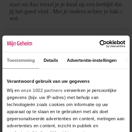
staat en dan vertel je je kind op een leeftijd dat
jij het goed vind . Met je ouders achter je lukt t
wel
Eagle
14-12-2018 15:41
Het spijt me, maar ik moet nu even heel hard
Toestemming
Details
Advertentie-instellingen
Ov
zijn. Je hebt hem belazerd, beste dame, hoe je
het ook wendt of keert. En ja, hij zal daar boos
om worden en nee, dat is niet onterecht. Het is
Verantwoord gebruik van uw gegevens
nu echt een jaartje of wat te laat om nog aan
Wij en
onze 1022 partners
verwerken je persoonlijke
zijn rechten te denken, die heb je al met
gegevens (bijv. uw IP-adres) met behulp van
voeten getreden toen je zwanger van hem
technologieën zoals cookies om informatie op uw
werd. En nog twee keer ook. Mijn advies: hou
apparaat op te slaan en te gebruiken met als doel
het voor je. Je maakt hier helemaal niemand
gepersonaliseerde advertenties en content, metingen aan
blij mee.
advertenties en content, inzicht in publiek en