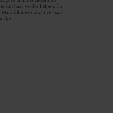
ijgt ze al in het ziekenhuis
ie kan haar verder helpen. En
? Maar dit is een onzin verhaal
r tips.