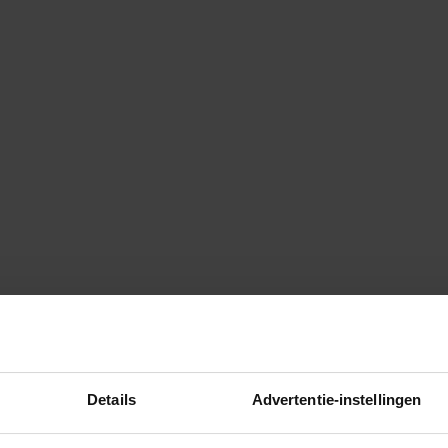
is wie de stakker is die steeds
aarvan je maar 1 ding kan
 kul, en als het wel waar is
Details
Advertentie-instellingen
haar man werkt, en zijn broer en
. Of, simpele oplossing: