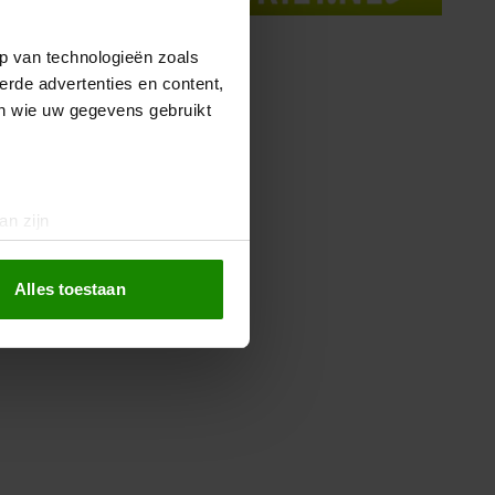
p van technologieën zoals
erde advertenties en content,
en wie uw gegevens gebruikt
an zijn
rinting)
t
detailgedeelte
in. U kunt uw
Alles toestaan
 media te bieden en om ons
ze partners voor social
nformatie die u aan ze heeft
oord met onze cookies als u