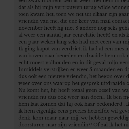
een zwak moment ben ik weer met hem in bed 
dat als hij mijn vertrouwen terug wilde winnen 
toen kwam het, toen we net uit elkaar zijn gaa
vriendin van me, die ene keer van mail contact
november heeft hij met 8 andere nog seks geh
al weer een aantal jaar eenrelatie heeft) en als 
een paar weken lang seks had met eeen van mij
Ik ging kapot van verdriet, ik had al een mes 
van boven naar beneden en draaide hem ook no
echt moest volhouden en in dit geval mijn ver
Inmiddels verstrijken er weer 5 maanden en da
dus ook een nieuwe vriendin, het begon over da
weer over ons waarop het gesprek uitdraaide op
Nu komt het, hij heeft totaal geen besef van wat
vriendin nu dus ook weer aan doen… Ik ben mee
hem laat komen dat hij ook haar bedonderd.. i
ik hem eigenlijk eens precies hetzelfde wil ge
denk, kom maar naar mij, we hebben geweldige 
doorsturen naar zijn vriendin?? Of zal ik het ni