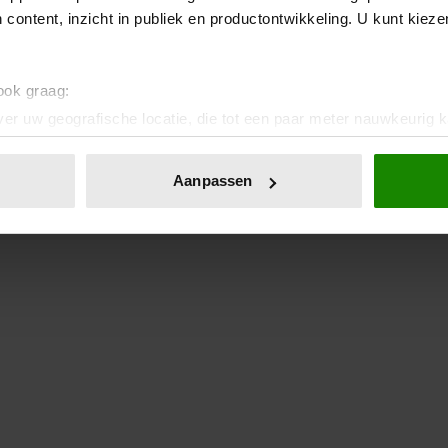
 content, inzicht in publiek en productontwikkeling. U kunt kiez
 ook graag:
er uw geografische locatie, die tot een paar meter nauwkeurig k
n door het actief te scannen op specifieke eigenschappen (fingerp
onlijke gegevens worden verwerkt en stel uw voorkeuren in he
Aanpassen
jzigen of intrekken in de Cookieverklaring.
ent en advertenties te personaliseren, om functies voor social
. Ook delen we informatie over uw gebruik van onze site met on
e. Deze partners kunnen deze gegevens combineren met andere i
erzameld op basis van uw gebruik van hun services. U gaat akk