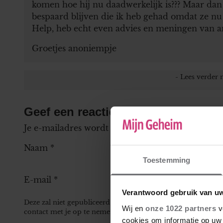
komen hoe hij nu daadwerkelijk is??? Maar dan d
bespaard blijven die ik heb gehad omdat ze nu n
Help, heb echt even advies en meningen van 
Groetjes anoniempje
Geef een reactie
Je e-mailadres wordt niet gepubliceerd.
Vereiste
Naam
*
Toestemming
E-mail
*
Verantwoord gebruik van u
Deze zal niet gepubliceerd worden bij je reactie, maar kan 
Wij en
onze 1022 partners
v
contact met je op te nemen.
cookies om informatie op uw 