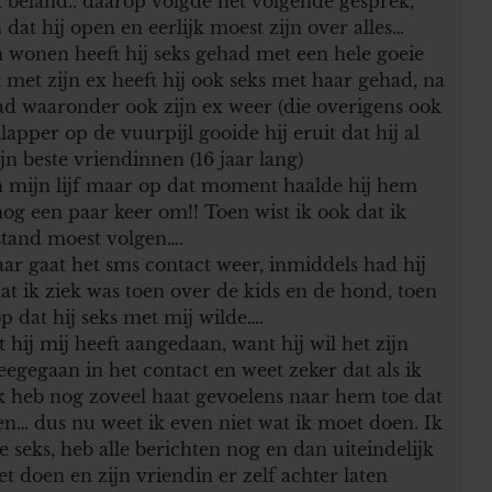
beland.. daarop volgde het volgende gesprek,
dat hij open en eerlijk moest zijn over alles…
n wonen heeft hij seks gehad met een hele goeie
 met zijn ex heeft hij ook seks met haar gehad, na
ad waaronder ook zijn ex weer (die overigens ook
klapper op de vuurpijl gooide hij eruit dat hij al
n beste vriendinnen (16 jaar lang)
in mijn lijf maar op dat moment haalde hij hem
g een paar keer om!! Toen wist ik ook dat ik
stand moest volgen….
ar gaat het sms contact weer, inmiddels had hij
t ik ziek was toen over de kids en de hond, toen
 dat hij seks met mij wilde….
 hij mij heeft aangedaan, want hij wil het zijn
gegaan in het contact en weet zeker dat als ik
k heb nog zoveel haat gevoelens naar hem toe dat
ven… dus nu weet ik even niet wat ik moet doen. Ik
seks, heb alle berichten nog en dan uiteindelijk
et doen en zijn vriendin er zelf achter laten