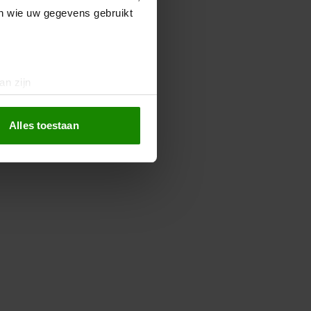
en wie uw gegevens gebruikt
an zijn
rinting)
t
detailgedeelte
in. U kunt uw
Alles toestaan
 media te bieden en om ons
ze partners voor social
nformatie die u aan ze heeft
oord met onze cookies als u