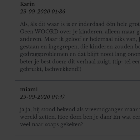
Karin
29-09-2020 01:36
Als, áls dit waar is is er inderdaad één hele grote
Geen WOORD over je kinderen, alleen maar ge
anderen. Maar ik geloof er helemaal niks van, 
gestaan en ingegrepen, die kinderen zouden bo
gedragsproblemen en dat blijft nooit lang ono
beter je best doen; dit verhaal zuigt. (tip: tel e
gebruikt; lachwekkend!)
miami
29-09-2020 04:47
ja ja, hij stond bekend als vreemdganger maa
wereld zetten. Hoe dom ben je dan? En wat een
veel naar soaps gekeken?