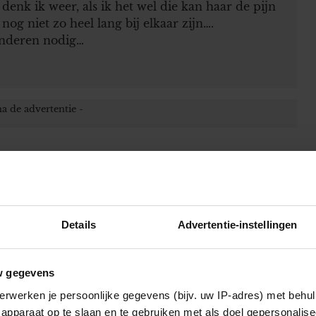
enk ik weer, als ik het wel die kan haar de pijn
og niet zo heel lang bij elkaar zijn….
anderen nodig…
 velden zijn gemarkeerd met
*
Details
Advertentie-instellingen
w gegevens
worden gebruikt door de redactie om
erwerken je persoonlijke gegevens (bijv. uw IP-adres) met behul
apparaat op te slaan en te gebruiken met als doel gepersonalise