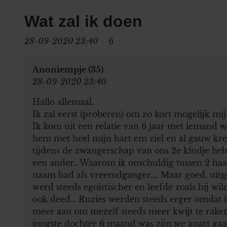
Wat zal ik doen
28-09-2020 23:40
6
Anoniempje (35)
28-09-2020 23:40
Hallo allemaal.
Ik zal eerst (proberen) om zo kort mogelijk mij
Ik kom uit een relatie van 6 jaar met iemand w
hem met heel mijn hart em ziel en al gauw kre
tijdens de zwangerschap van ons 2e kindje heb
een ander.. Waarom ik onschuldig tussen 2 haak
naam had als vreemdganger…. Maar goed, uitge
werd steeds egoïstischer en leefde zoals hij wi
ook deed… Ruzies werden steeds erger omdat ik
meer aan om mezelf steeds meer kwijt te raken
jongste dochter 6 maand was zijn we apart gaa