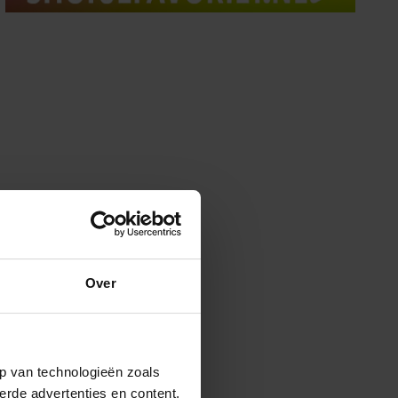
Over
p van technologieën zoals
erde advertenties en content,