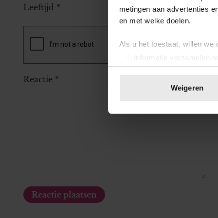
Leeftijd
*
metingen aan advertenties en
en met welke doelen.
Als u het toestaat, willen we
Informatie verzamelen ov
Uw apparaat identificere
Reactie
*
Lees meer over hoe uw perso
Weigeren
toestemming op elk moment wi
We gebruiken cookies om cont
websiteverkeer te analyseren
media, adverteren en analys
verstrekt of die ze hebben v
onze website blijft gebruiken.