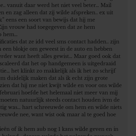
.. vanuit daar werd het niet veel beter… Mail
n en zag alleen dat zij wilde afspreken.. ex uit
jk” eens een soort van bewijs dat hij me
Zijn vrouw had toegegeven dat ze hem
op hem…
ificaties dat ze idd veel sms contact hadden.. zijn
jn een blokje om geweest in de auto en hebben
verder want heeft alles gewist… Maar goed ook dat
ëscaleerd dat het op handgemeen is uitgedraaid
e… het klinkt zo makkelijk als ik het zo schrijf
em duidelijk maken dat als ik echt zijn grote
zien dat hij me niet kwijt wilde en voor ons wilde
februari hoefde het helemaal niet meer van mij
 moeten natuurlijk steeds contact houden ivm de
astig was… hart schreeuwde om hem en wilde niets
reeuwde nee, want wist ook maar al te goed hoe
ieën of ik hem aub nog 1 kans wilde geven en in