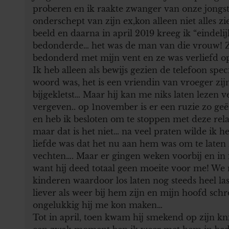
proberen en ik raakte zwanger van onze jongste
onderschept van zijn ex,kon alleen niet alles zie
beeld en daarna in april 2019 kreeg ik “eindeli
bedonderde… het was de man van die vrouw! 
bedonderd met mijn vent en ze was verliefd 
Ik heb alleen als bewijs gezien de telefoon spec
woord was, het is een vriendin van vroeger zi
bijgekletst… Maar hij kan me niks laten lezen 
vergeven.. op 1november is er een ruzie zo ge
en heb ik besloten om te stoppen met deze relati
maar dat is het niet… na veel praten wilde ik h
liefde was dat het nu aan hem was om te laten 
vechten…. Maar er gingen weken voorbij en in 
want hij deed totaal geen moeite voor me! We
kinderen waardoor los laten nog steeds heel l
liever als weer bij hem zijn en mijn hoofd sch
ongelukkig hij me kon maken…
Tot in april, toen kwam hij smekend op zijn kn