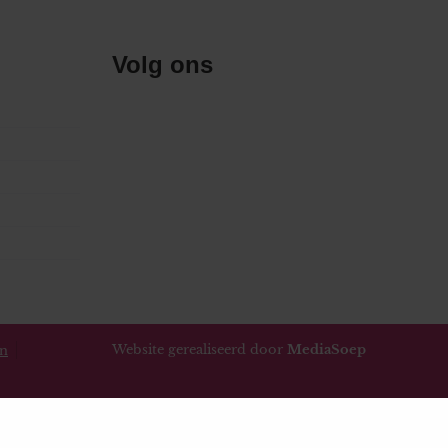
Volg ons
Website gerealiseerd door
MediaSoep
en