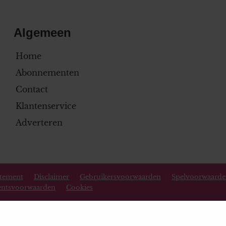
Algemeen
Home
Abonnementen
Contact
Klantenservice
Adverteren
atement
Disclaimer
Gebruikersvoorwaarden
Spelvoorwaard
ntsvoorwaarden
Cookies