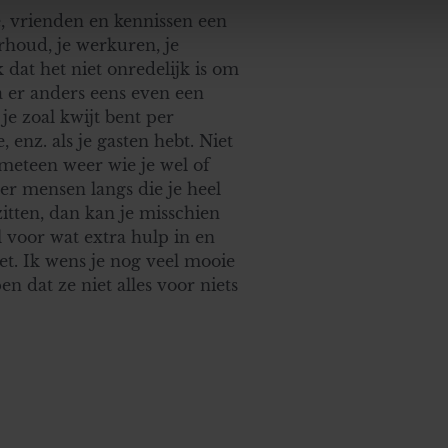
. Ook delen we informatie over uw gebruik van onze site met on
e, vrienden en kennissen een
e. Deze partners kunnen deze gegevens combineren met andere i
rhoud, je werkuren, je
erzameld op basis van uw gebruik van hun services. U gaat akk
dat het niet onredelijk is om
a er anders eens even een
je zoal kwijt bent per
enz. als je gasten hebt. Niet
 meteen weer wie je wel of
er mensen langs die je heel
itten, dan kan je misschien
l voor wat extra hulp in en
oet. Ik wens je nog veel mooie
 dat ze niet alles voor niets