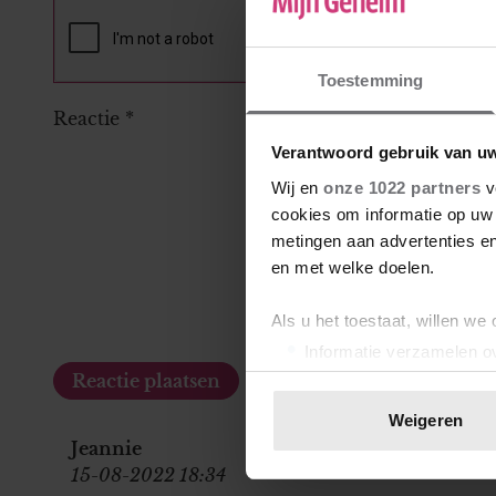
Toestemming
Reactie
*
Verantwoord gebruik van u
Wij en
onze 1022 partners
v
cookies om informatie op uw 
metingen aan advertenties en
en met welke doelen.
Als u het toestaat, willen we
Informatie verzamelen ov
Uw apparaat identificere
Lees meer over hoe uw perso
Weigeren
toestemming op elk moment wi
Jeannie
15-08-2022 18:34
We gebruiken cookies om cont