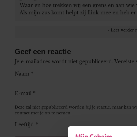
Waar en hoe trekken wij een grens en aan wie 
Als mijn zus komt helpt zij flink mee en heb er j
Geef een reactie
Je e-mailadres wordt niet gepubliceerd.
Vereiste
Naam
*
E-mail
*
Deze zal niet gepubliceerd worden bij je reactie, maar kan 
contact met je op te nemen.
Leeftijd
*