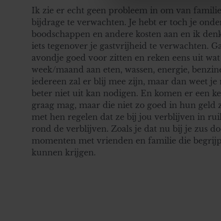
websiteverkeer te analyseren
Ik zie er echt geen probleem in om van famili
media, adverteren en analys
bijdrage te verwachten. Je hebt er toch je onde
verstrekt of die ze hebben v
boodschappen en andere kosten aan en ik denk 
onze website blijft gebruiken.
iets tegenover je gastvrijheid te verwachten. G
avondje goed voor zitten en reken eens uit wat 
week/maand aan eten, wassen, energie, benzine, 
iedereen zal er blij mee zijn, maar dan weet je
beter niet uit kan nodigen. En komen er een ke
graag mag, maar die niet zo goed in hun geld z
met hen regelen dat ze bij jou verblijven in rui
rond de verblijven. Zoals je dat nu bij je zus d
momenten met vrienden en familie die begrijpen
kunnen krijgen.