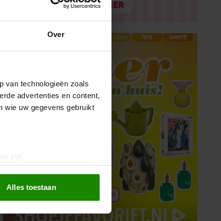
Over
p van technologieën zoals
erde advertenties en content,
en wie uw gegevens gebruikt
an zijn
rinting)
t
detailgedeelte
in. U kunt uw
Alles toestaan
 media te bieden en om ons