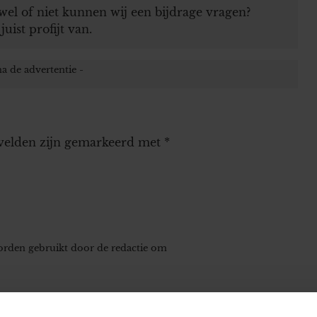
wel of niet kunnen wij een bijdrage vragen?
uist profijt van.
 velden zijn gemarkeerd met
*
worden gebruikt door de redactie om