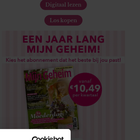
Digitaal lezen
Los kopen