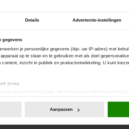
Details
Advertentie-instellingen
w gegevens
erwerken je persoonlijke gegevens (bijv. uw IP-adres) met behul
apparaat op te slaan en te gebruiken met als doel gepersonalise
 content, inzicht in publiek en productontwikkeling. U kunt kiez
 ook graag:
er uw geografische locatie, die tot een paar meter nauwkeurig k
n door het actief te scannen op specifieke eigenschappen (fingerp
onlijke gegevens worden verwerkt en stel uw voorkeuren in he
Aanpassen
jzigen of intrekken in de Cookieverklaring.
ent en advertenties te personaliseren, om functies voor social