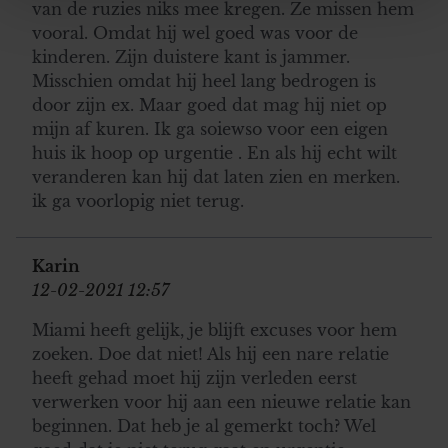
We gebruiken cookies om content en advertenties te
van de ruzies niks mee kregen. Ze missen hem
personaliseren, om functies voor social media te bieden
vooral. Omdat hij wel goed was voor de
en om ons websiteverkeer te analyseren. Ook delen we
kinderen. Zijn duistere kant is jammer.
informatie over uw gebruik van onze site met onze
Misschien omdat hij heel lang bedrogen is
partners voor social media, adverteren en analyse. Deze
door zijn ex. Maar goed dat mag hij niet op
partners kunnen deze gegevens combineren met andere
mijn af kuren. Ik ga soiewso voor een eigen
informatie die u aan ze heeft verstrekt of die ze hebben
huis ik hoop op urgentie . En als hij echt wilt
verzameld op basis van uw gebruik van hun services. U
veranderen kan hij dat laten zien en merken.
gaat akkoord met onze cookies als u onze website blijft
ik ga voorlopig niet terug.
gebruiken.
Karin
12-02-2021 12:57
Miami heeft gelijk, je blijft excuses voor hem
zoeken. Doe dat niet! Als hij een nare relatie
heeft gehad moet hij zijn verleden eerst
verwerken voor hij aan een nieuwe relatie kan
beginnen. Dat heb je al gemerkt toch? Wel