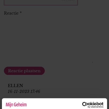
Reactie
*
ELLEN
16-11-2023 17:46
Ja herkenbaar. In de brugklas werd ik gauw
echt veel te zwaar (obese). Ik heb te maken