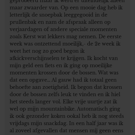
geprobeerd maar ik werd er uiteindelijk alleen
maar zwaarder van. Op een mooie dag heb ik
letterlijk de snoepbak leeggegooid in de
prullenbak en nam de afspraak alleen op
verjaardagen of andere speciale momenten
zoals Kerst wat lekkers mag nemen. De eerste
week was ontzettend moeilijk,- de 2e week ik
weet het nog zo goed begon ik
afkickverschijnselen te krijgen. Ik kocht van
mijn geld een fiets en ik ging op moeilijke
momenten krossen door de bossen. Wat was
dat een opgave… Al gauw had ik totaal geen
behoefte aan zoetigheid. Ik begon dat krossen
door de bossen zelfs leuk te vinden en ik hiel
het steeds langer vol. Elke vrije uurtje zat ik
wel op mijn mountainbike. Automatisch ging
ik ook gezonder koken ookal heb ik nog steeds
vrijdags mijn snackdag. In een half jaar was ik
al zoveel afgevallen dat mensen mij geen eens