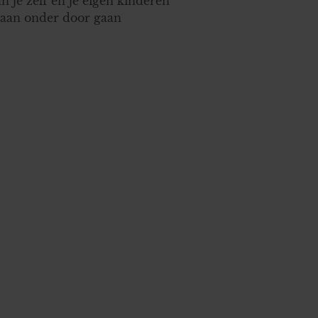
n je zelf en je eigen kinderen
s aan onder door gaan