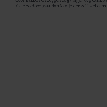
door hakken en zeggen ik ga bij je weg denk aa
als je zo door gaat dan kan je der zelf wel een