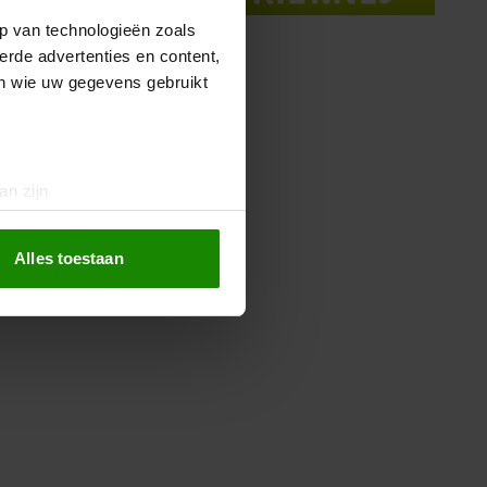
p van technologieën zoals
erde advertenties en content,
en wie uw gegevens gebruikt
an zijn
rinting)
t
detailgedeelte
in. U kunt uw
Alles toestaan
 media te bieden en om ons
ze partners voor social
nformatie die u aan ze heeft
oord met onze cookies als u