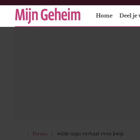
Home
Deel je 
Forum
wilde mijn verhaal even kwijt