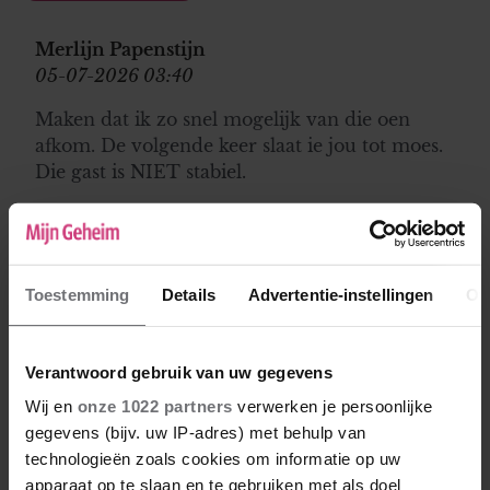
Merlijn Papenstijn
05-07-2026 03:40
Maken dat ik zo snel mogelijk van die oen
afkom. De volgende keer slaat ie jou tot moes.
Die gast is NIET stabiel.
Toestemming
Details
Advertentie-instellingen
Ov
Verantwoord gebruik van uw gegevens
Wij en
onze 1022 partners
verwerken je persoonlijke
gegevens (bijv. uw IP-adres) met behulp van
technologieën zoals cookies om informatie op uw
apparaat op te slaan en te gebruiken met als doel