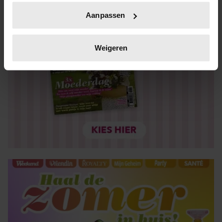
Uw apparaat identificeren door het actief te scannen
Aanpassen
op specifieke eigenschappen (fingerprinting)
Lees meer over hoe uw persoonlijke gegevens worden
verwerkt en stel uw voorkeuren in het
detailgedeelte
in.
Weigeren
U kunt uw toestemming op elk moment wijzigen of
intrekken in de Cookieverklaring.
We gebruiken cookies om content en advertenties te
personaliseren, om functies voor social media te bieden
en om ons websiteverkeer te analyseren. Ook delen we
informatie over uw gebruik van onze site met onze
partners voor social media, adverteren en analyse. Deze
partners kunnen deze gegevens combineren met andere
informatie die u aan ze heeft verstrekt of die ze hebben
verzameld op basis van uw gebruik van hun services. U
gaat akkoord met onze cookies als u onze website blijft
gebruiken.