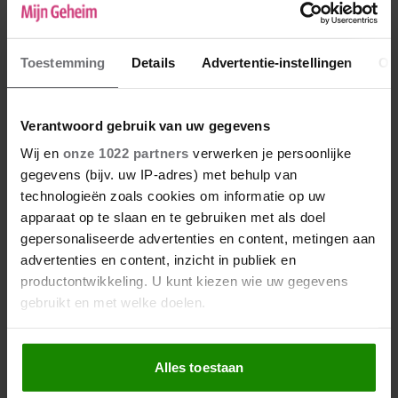
Toestemming
Details
Advertentie-instellingen
Ov
Verantwoord gebruik van uw gegevens
Wij en
onze 1022 partners
verwerken je persoonlijke
De nieuwe Mijn Geheim ligt nu in de winkel
gegevens (bijv. uw IP-adres) met behulp van
Abonneren
technologieën zoals cookies om informatie op uw
apparaat op te slaan en te gebruiken met als doel
Digitaal lezen
gepersonaliseerde advertenties en content, metingen aan
advertenties en content, inzicht in publiek en
Los kopen
productontwikkeling. U kunt kiezen wie uw gegevens
gebruikt en met welke doelen.
Als u het toestaat, willen we ook graag:
Alles toestaan
Informatie verzamelen over uw geografische locatie,
die tot een paar meter nauwkeurig kan zijn