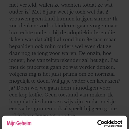
niet verteld, willen ze wachten totdat ze wat
ouder is.'' Met 8 jaar weet je toch wel dat 2
vrouwen geen kind kunnen krijgen samen? Ik
zou denken: zodra kinderen gaan vragen naar
hun echte ouders, bij de adoptiekinderen die
ik ken was dat altijd al rond hun 8e jaar maar
bepaalden ook mijn ouders wel even dat ze
daar nog te jong voor waren. De onzin, hoe
jonger, hoe vanzelfsprekender zal het zijn. Pas
met de puberteit gaan ze wat verder denken,
volgens mij is het juist prima om zo normaal
mogelijk te doen. Wil jij je vader een keer zien?
Ja? Doen we, we gaan hem uitnodigen voor
een kop koffie. Geen toestand van maken. Ik
hoop dat die dames zo wijs zijn en dat meisje
een vader gunnen ook al speelt hij geen grote
rol in haar leven tot nog toe.