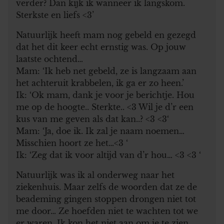
verder? Dan kijk ik wanneer ik langskom.
Sterkste en liefs <3’
Natuurlijk heeft mam nog gebeld en gezegd
dat het dit keer echt ernstig was. Op jouw
laatste ochtend…
Mam: ‘Ik heb net gebeld, ze is langzaam aan
het achteruit krabbelen, ik ga er zo heen.’
Ik: ‘Ok mam, dank je voor je berichtje. Hou
me op de hoogte.. Sterkte.. <3 Wil je d’r een
kus van me geven als dat kan..? <3 <3‘
Mam: ‘Ja, doe ik. Ik zal je naam noemen…
Misschien hoort ze het…<3 ‘
Ik: ‘Zeg dat ik voor altijd van d’r hou… <3 <3 ‘
Natuurlijk was ik al onderweg naar het
ziekenhuis. Maar zelfs de woorden dat ze de
beademing gingen stoppen drongen niet tot
me door… Ze hoefden niet te wachten tot we
er waren. Ik kon het niet aan om je te zien.