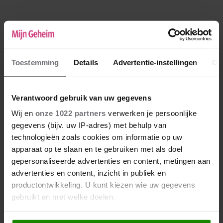
Toestemming
Details
Advertentie-instellingen
Ov
Verantwoord gebruik van uw gegevens
Jeannie
Wij en
onze 1022 partners
verwerken je persoonlijke
27-10-2022 23:01
gegevens (bijv. uw IP-adres) met behulp van
Lieve Selma, ik kan niets anders zeggen dan
technologieën zoals cookies om informatie op uw
dat het me vreselijk voor je spijt. Ik wens je
apparaat op te slaan en te gebruiken met als doel
heel veel liefde en kracht.
gepersonaliseerde advertenties en content, metingen aan
advertenties en content, inzicht in publiek en
productontwikkeling. U kunt kiezen wie uw gegevens
gebruikt en met welke doelen.
Als u het toestaat, willen we ook graag: