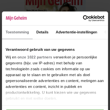
Toestemming
Details
Advertentie-instellingen
Ov
Verantwoord gebruik van uw gegevens
Wij en
onze 1022 partners
verwerken je persoonlijke
gegevens (bijv. uw IP-adres) met behulp van
technologieën zoals cookies om informatie op uw
apparaat op te slaan en te gebruiken met als doel
De nieuwe Mijn Geheim ligt nu in de winkel
gepersonaliseerde advertenties en content, metingen aan
Abonneren
advertenties en content, inzicht in publiek en
productontwikkeling. U kunt kiezen wie uw gegevens
Digitaal lezen
gebruikt en met welke doelen.
Los kopen