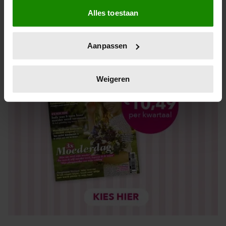
Als u het toestaat, willen we ook graag:
Alles toestaan
Informatie verzamelen over uw geografische locatie,
die tot een paar meter nauwkeurig kan zijn
Uw apparaat identificeren door het actief te scannen
Aanpassen
op specifieke eigenschappen (fingerprinting)
Lees meer over hoe uw persoonlijke gegevens worden
verwerkt en stel uw voorkeuren in het
detailgedeelte
in.
Weigeren
U kunt uw toestemming op elk moment wijzigen of
intrekken in de Cookieverklaring.
We gebruiken cookies om content en advertenties te
personaliseren, om functies voor social media te bieden
en om ons websiteverkeer te analyseren. Ook delen we
informatie over uw gebruik van onze site met onze
partners voor social media, adverteren en analyse. Deze
partners kunnen deze gegevens combineren met andere
informatie die u aan ze heeft verstrekt of die ze hebben
verzameld op basis van uw gebruik van hun services. U
gaat akkoord met onze cookies als u onze website blijft