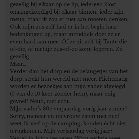
gezellig bij elkaar op de lip, iedereen klost
onaangekondigd bij elkaar binnen…ieder zijn
meug, maar ik zou er niet aan moeten denken.
Ook mijn zus zelf had er in het begin haar
bedenkingen bij, maar inmiddels doet ze er
even hard aan mee. Óf ze zit zelf bij Tante die-
of-die, óf nichtje zus-of-zo komt logeren. Zó
gezellig.
Maar…
Verder dan het dorp en de belangetjes van het
dorp, strekt hun wereld niet meer. Plichtmatig
worden er bezoekjes aan mijn vader afgelegd
(9 van de 10 keer zonder hem), maar enig
gevoel? Neuh, niet echt.
Mijn vader’s 80e verjaardag vorig jaar zomer?
Sorry, meneer en mevrouw zaten met neef
weet-ik-veel op de camping; konden écht niet
terugkomen. Mijn verjaardag vorig jaar?
Verrek ja, bijna vergeten. Want nichtje weet-