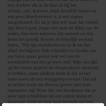
een dochter die in de klas zit bij het
nichtje...enz. Kortom, altijd dezelfde harses en
wie geen bloedverwant is, is wel ergens
aangedouwd. En als je dan wél naar die vriend
zijn borrel gaat, maar niet naar de BBQ van de
ander, dan weet iedereen dat meteen en dan
komt het gezeik. Komen ze letterlijk verhaal
halen... Wij zijn stadskinderen en ik zal dat
altijd wel blijven. Heb vrienden en familie om
me heen, maar geniet ook wel van de
anonimiteit van een grotere stad. Mijn zus lijkt
op het eerste gezicht de dorpscultuur omarmd
te hebben, maar stiekem denk ik dat ze het
soms meer als een wurggreep ervaart. Dat zal
ze echter nooit toe durven geven, niet eens
tegenover mij. Want dat zou betekenen dat ze
weer niet schadeloos uit een relatie komt en
daarvoor vindt ze haar luxe leventje net een