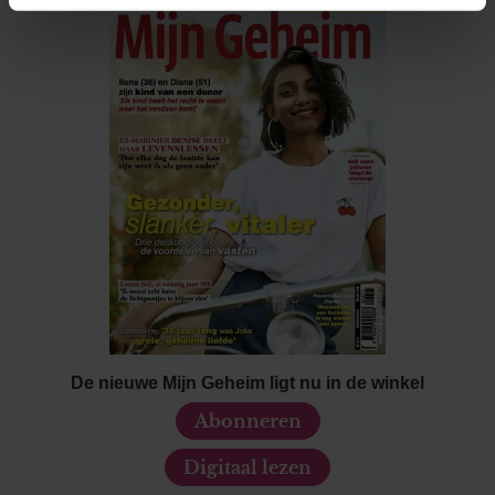
intrekken in de Cookieverklaring.
We gebruiken cookies om content en advertenties te
personaliseren, om functies voor social media te bieden
en om ons websiteverkeer te analyseren. Ook delen we
informatie over uw gebruik van onze site met onze
partners voor social media, adverteren en analyse. Deze
partners kunnen deze gegevens combineren met andere
informatie die u aan ze heeft verstrekt of die ze hebben
verzameld op basis van uw gebruik van hun services. U
gaat akkoord met onze cookies als u onze website blijft
gebruiken.
De nieuwe Mijn Geheim ligt nu in de winkel
Abonneren
Digitaal lezen