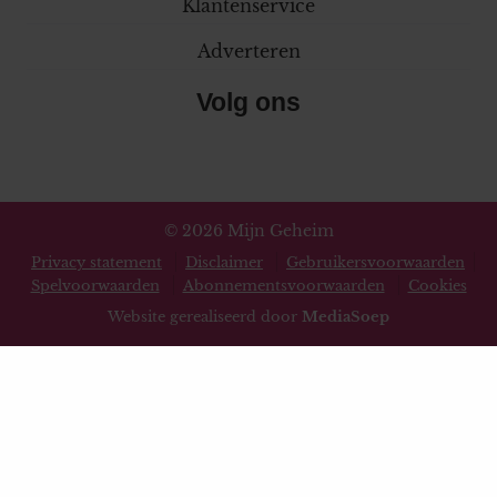
Klantenservice
Adverteren
Volg ons
© 2026 Mijn Geheim
Privacy statement
Disclaimer
Gebruikersvoorwaarden
Spelvoorwaarden
Abonnementsvoorwaarden
Cookies
Website gerealiseerd door
MediaSoep