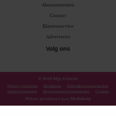
Abonnementen
Contact
Klantenservice
Adverteren
Volg ons
© 2026 Mijn Geheim
Privacy statement
Disclaimer
Gebruikersvoorwaarden
Spelvoorwaarden
Abonnementsvoorwaarden
Cookies
Website gerealiseerd door
MediaSoep