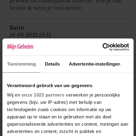
gewoon de consequentie daarvan. Wat je ook
besluit ik wens je veel sterkte.
Karin
16-03-2021 12:51
Miami, je hebt gelijk! Ze gaat mee met het
scheiden dat ik opper, ze praat zelf over een
vriend. En Cindy ook weer terug. Pffff.. dat
Toestemming
Details
Advertentie-instellingen
Ov
verklaart waarom ik dacht: Dit heb ik eerder
gelezen. Wat vreselijk saai. Gek ook dat ze
denkt dat volwassen mensen werkelijk denken
Verantwoord gebruik van uw gegevens
dat hier verschillende personen aan het
Wij en
onze 1022 partners
verwerken je persoonlijke
schrijven zijn.. NEXT!
gegevens (bijv. uw IP-adres) met behulp van
technologieën zoals cookies om informatie op uw
apparaat op te slaan en te gebruiken met als doel
anoniem
gepersonaliseerde advertenties en content, metingen aan
16-03-2021 13:02
advertenties en content, inzicht in publiek en