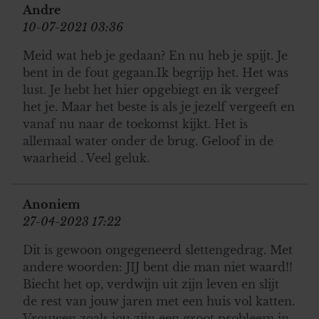
Andre
informatie die u aan ze heeft verstrekt of die ze hebben
10-07-2021 03:36
verzameld op basis van uw gebruik van hun services. U
gaat akkoord met onze cookies als u onze website blijft
Meid wat heb je gedaan? En nu heb je spijt. Je
gebruiken.
bent in de fout gegaan.Ik begrijp het. Het was
lust. Je hebt het hier opgebiegt en ik vergeef
het je. Maar het beste is als je jezelf vergeeft en
vanaf nu naar de toekomst kijkt. Het is
allemaal water onder de brug. Geloof in de
waarheid . Veel geluk.
Anoniem
27-04-2023 17:22
Dit is gewoon ongegeneerd slettengedrag. Met
andere woorden: JIJ bent die man niet waard!!
Biecht het op, verdwijn uit zijn leven en slijt
de rest van jouw jaren met een huis vol katten.
Vrouwen zoals jou zijn een groot probleem in