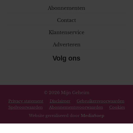
Abonnementen
Contact
Klantenservice
Adverteren
Volg ons
© 2026 Mijn Geheim
Privacy statement
Disclaimer
Gebruikersvoorwaarden
Spelvoorwaarden
Abonnementsvoorwaarden
Cookies
Website gerealiseerd door
MediaSoep