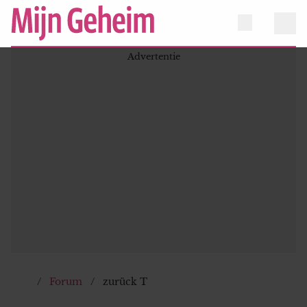
Forum
zurück T