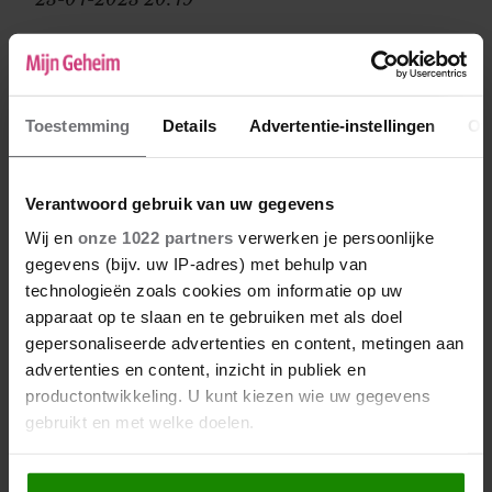
21 jaar en al 7 jaar een knipperlicht relatie,
zwanger van een ander en nu probeer je toch
man 1 aan je te binden omdat hij in je droom
"de vader van je kind" hoort te zijn.
Toestemming
Details
Advertentie-instellingen
Ov
Ingewikkeld... Ik zou eerst eens goed voor
jezelf gaan zorgen. En als deze man je grote
liefde is, waarom gaat het dan steeds mis?
Verantwoord gebruik van uw gegevens
Verdien je niet gewoon een partner die voor
Wij en
onze 1022 partners
verwerken je persoonlijke
de volle 100% voor jou gaat? En niet alleen
gegevens (bijv. uw IP-adres) met behulp van
maar bij je is omdat ie even niets anders te
technologieën zoals cookies om informatie op uw
doen heeft? Ga voor jezelf opkomen: je
apparaat op te slaan en te gebruiken met als doel
verdient beter. Ik wens je veel wijsheid.
gepersonaliseerde advertenties en content, metingen aan
advertenties en content, inzicht in publiek en
productontwikkeling. U kunt kiezen wie uw gegevens
gebruikt en met welke doelen.
Als u het toestaat, willen we ook graag: