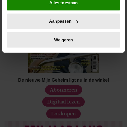
Alles toestaan
Informatie verzamelen over uw geografische locatie,
die tot een paar meter nauwkeurig kan zijn
Uw apparaat identificeren door het actief te scannen
Aanpassen
op specifieke eigenschappen (fingerprinting)
Lees meer over hoe uw persoonlijke gegevens worden
verwerkt en stel uw voorkeuren in het
detailgedeelte
in.
Weigeren
U kunt uw toestemming op elk moment wijzigen of
intrekken in de Cookieverklaring.
We gebruiken cookies om content en advertenties te
personaliseren, om functies voor social media te bieden
en om ons websiteverkeer te analyseren. Ook delen we
De nieuwe Mijn Geheim ligt nu in de winkel
informatie over uw gebruik van onze site met onze
Abonneren
partners voor social media, adverteren en analyse. Deze
partners kunnen deze gegevens combineren met andere
Digitaal lezen
informatie die u aan ze heeft verstrekt of die ze hebben
Los kopen
verzameld op basis van uw gebruik van hun services. U
gaat akkoord met onze cookies als u onze website blijft
gebruiken.