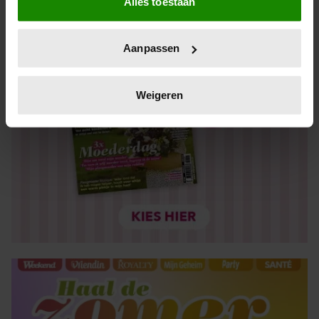
Alles toestaan
Informatie verzamelen over uw geografische locatie,
die tot een paar meter nauwkeurig kan zijn
Uw apparaat identificeren door het actief te scannen
Aanpassen
op specifieke eigenschappen (fingerprinting)
Lees meer over hoe uw persoonlijke gegevens worden
verwerkt en stel uw voorkeuren in het
detailgedeelte
in.
Weigeren
U kunt uw toestemming op elk moment wijzigen of
intrekken in de Cookieverklaring.
We gebruiken cookies om content en advertenties te
personaliseren, om functies voor social media te bieden
en om ons websiteverkeer te analyseren. Ook delen we
informatie over uw gebruik van onze site met onze
partners voor social media, adverteren en analyse. Deze
partners kunnen deze gegevens combineren met andere
informatie die u aan ze heeft verstrekt of die ze hebben
verzameld op basis van uw gebruik van hun services. U
gaat akkoord met onze cookies als u onze website blijft
gebruiken.