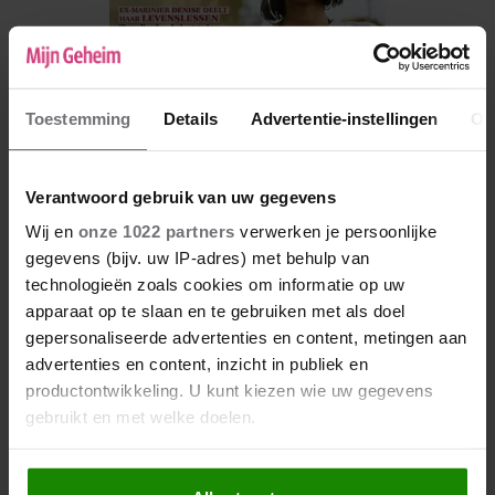
Toestemming
Details
Advertentie-instellingen
Ov
Verantwoord gebruik van uw gegevens
Wij en
onze 1022 partners
verwerken je persoonlijke
De nieuwe Mijn Geheim ligt nu in de winkel
gegevens (bijv. uw IP-adres) met behulp van
technologieën zoals cookies om informatie op uw
Abonneren
apparaat op te slaan en te gebruiken met als doel
Digitaal lezen
gepersonaliseerde advertenties en content, metingen aan
advertenties en content, inzicht in publiek en
Los kopen
productontwikkeling. U kunt kiezen wie uw gegevens
gebruikt en met welke doelen.
Als u het toestaat, willen we ook graag: