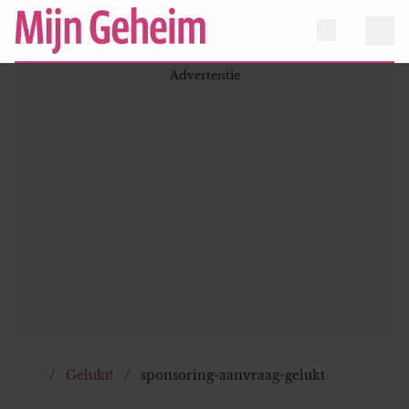
Gelukt!
sponsoring-aanvraag-gelukt