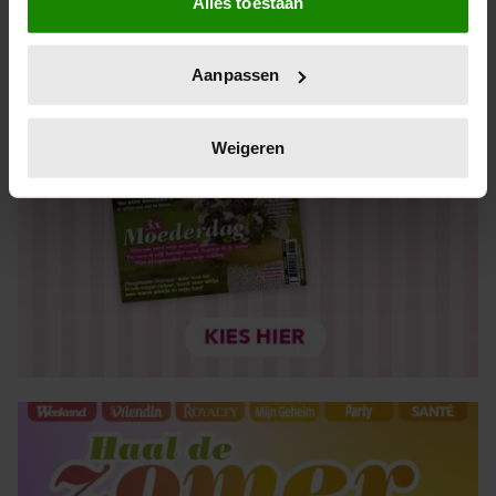
Alles toestaan
Informatie verzamelen over uw geografische locatie,
die tot een paar meter nauwkeurig kan zijn
Uw apparaat identificeren door het actief te scannen
Aanpassen
op specifieke eigenschappen (fingerprinting)
Lees meer over hoe uw persoonlijke gegevens worden
verwerkt en stel uw voorkeuren in het
detailgedeelte
in.
Weigeren
U kunt uw toestemming op elk moment wijzigen of
intrekken in de Cookieverklaring.
We gebruiken cookies om content en advertenties te
personaliseren, om functies voor social media te bieden
en om ons websiteverkeer te analyseren. Ook delen we
informatie over uw gebruik van onze site met onze
partners voor social media, adverteren en analyse. Deze
partners kunnen deze gegevens combineren met andere
informatie die u aan ze heeft verstrekt of die ze hebben
verzameld op basis van uw gebruik van hun services. U
gaat akkoord met onze cookies als u onze website blijft
gebruiken.