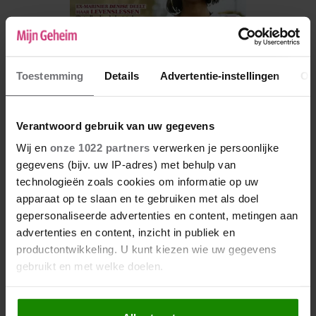
Toestemming
Details
Advertentie-instellingen
Ov
Verantwoord gebruik van uw gegevens
Wij en
onze 1022 partners
verwerken je persoonlijke
De nieuwe Mijn Geheim ligt nu in de winkel
gegevens (bijv. uw IP-adres) met behulp van
technologieën zoals cookies om informatie op uw
Abonneren
apparaat op te slaan en te gebruiken met als doel
Digitaal lezen
gepersonaliseerde advertenties en content, metingen aan
advertenties en content, inzicht in publiek en
Los kopen
productontwikkeling. U kunt kiezen wie uw gegevens
gebruikt en met welke doelen.
Als u het toestaat, willen we ook graag: