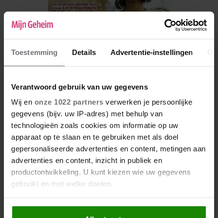
Toestemming
Details
Advertentie-instellingen
Ov
Verantwoord gebruik van uw gegevens
Wij en
onze 1022 partners
verwerken je persoonlijke
De nieuwe Mijn Geheim ligt nu in de winkel
gegevens (bijv. uw IP-adres) met behulp van
technologieën zoals cookies om informatie op uw
Abonneren
apparaat op te slaan en te gebruiken met als doel
Digitaal lezen
gepersonaliseerde advertenties en content, metingen aan
advertenties en content, inzicht in publiek en
Los kopen
productontwikkeling. U kunt kiezen wie uw gegevens
gebruikt en met welke doelen.
Als u het toestaat, willen we ook graag: