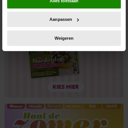
Alles toestaan
Informatie verzamelen over uw geografische locatie,
die tot een paar meter nauwkeurig kan zijn
Uw apparaat identificeren door het actief te scannen
Aanpassen
op specifieke eigenschappen (fingerprinting)
Lees meer over hoe uw persoonlijke gegevens worden
verwerkt en stel uw voorkeuren in het
detailgedeelte
in.
Weigeren
U kunt uw toestemming op elk moment wijzigen of
intrekken in de Cookieverklaring.
We gebruiken cookies om content en advertenties te
personaliseren, om functies voor social media te bieden
en om ons websiteverkeer te analyseren. Ook delen we
informatie over uw gebruik van onze site met onze
partners voor social media, adverteren en analyse. Deze
partners kunnen deze gegevens combineren met andere
informatie die u aan ze heeft verstrekt of die ze hebben
verzameld op basis van uw gebruik van hun services. U
gaat akkoord met onze cookies als u onze website blijft
gebruiken.