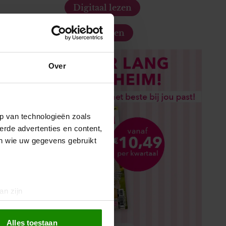
Digitaal lezen
Los kopen
Over
p van technologieën zoals
erde advertenties en content,
en wie uw gegevens gebruikt
an zijn
rinting)
t
detailgedeelte
in. U kunt uw
Alles toestaan