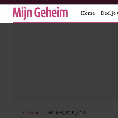
Home
Deel je 
Home
MG1605_RGB_65kb