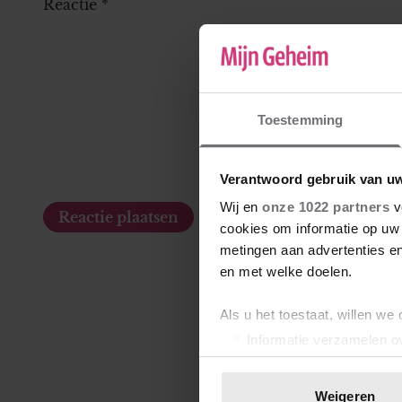
Reactie
*
Toestemming
Verantwoord gebruik van u
Wij en
onze 1022 partners
v
cookies om informatie op uw 
metingen aan advertenties en
en met welke doelen.
Als u het toestaat, willen we
Informatie verzamelen ov
Uw apparaat identificere
Lees meer over hoe uw perso
Weigeren