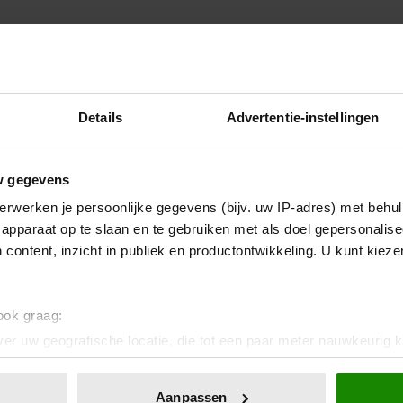
Details
Advertentie-instellingen
w gegevens
erwerken je persoonlijke gegevens (bijv. uw IP-adres) met behul
apparaat op te slaan en te gebruiken met als doel gepersonalise
 content, inzicht in publiek en productontwikkeling. U kunt kiez
 ook graag:
er uw geografische locatie, die tot een paar meter nauwkeurig k
n door het actief te scannen op specifieke eigenschappen (fingerp
onlijke gegevens worden verwerkt en stel uw voorkeuren in he
Aanpassen