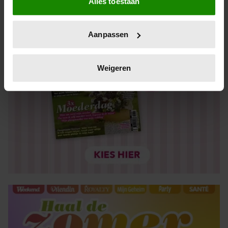
Alles toestaan
Informatie verzamelen over uw geografische locatie,
die tot een paar meter nauwkeurig kan zijn
Uw apparaat identificeren door het actief te scannen
Aanpassen
op specifieke eigenschappen (fingerprinting)
Lees meer over hoe uw persoonlijke gegevens worden
verwerkt en stel uw voorkeuren in het
detailgedeelte
in.
Weigeren
U kunt uw toestemming op elk moment wijzigen of
intrekken in de Cookieverklaring.
We gebruiken cookies om content en advertenties te
personaliseren, om functies voor social media te bieden
en om ons websiteverkeer te analyseren. Ook delen we
informatie over uw gebruik van onze site met onze
partners voor social media, adverteren en analyse. Deze
partners kunnen deze gegevens combineren met andere
informatie die u aan ze heeft verstrekt of die ze hebben
verzameld op basis van uw gebruik van hun services. U
gaat akkoord met onze cookies als u onze website blijft
gebruiken.