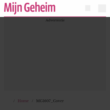
Home
MG1607_Cover