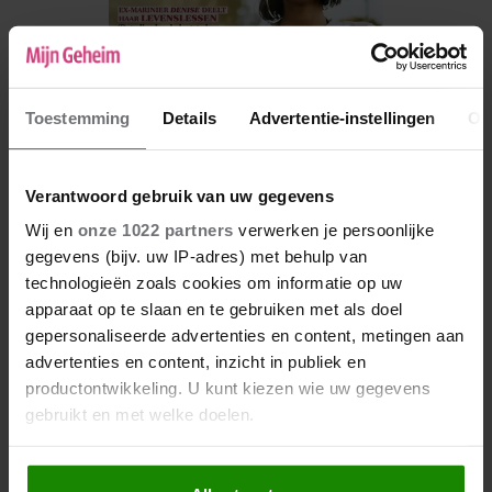
Toestemming
Details
Advertentie-instellingen
Ov
Verantwoord gebruik van uw gegevens
Wij en
onze 1022 partners
verwerken je persoonlijke
De nieuwe Mijn Geheim ligt nu in de winkel
gegevens (bijv. uw IP-adres) met behulp van
technologieën zoals cookies om informatie op uw
Abonneren
apparaat op te slaan en te gebruiken met als doel
Digitaal lezen
gepersonaliseerde advertenties en content, metingen aan
advertenties en content, inzicht in publiek en
Los kopen
productontwikkeling. U kunt kiezen wie uw gegevens
gebruikt en met welke doelen.
Als u het toestaat, willen we ook graag: