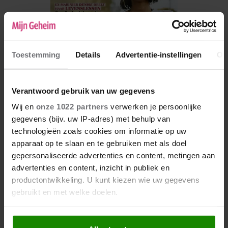
Toestemming
Details
Advertentie-instellingen
Ov
Verantwoord gebruik van uw gegevens
Wij en
onze 1022 partners
verwerken je persoonlijke
De nieuwe Mijn Geheim ligt nu in de winkel
gegevens (bijv. uw IP-adres) met behulp van
technologieën zoals cookies om informatie op uw
Abonneren
apparaat op te slaan en te gebruiken met als doel
Digitaal lezen
gepersonaliseerde advertenties en content, metingen aan
advertenties en content, inzicht in publiek en
Los kopen
productontwikkeling. U kunt kiezen wie uw gegevens
gebruikt en met welke doelen.
Als u het toestaat, willen we ook graag: