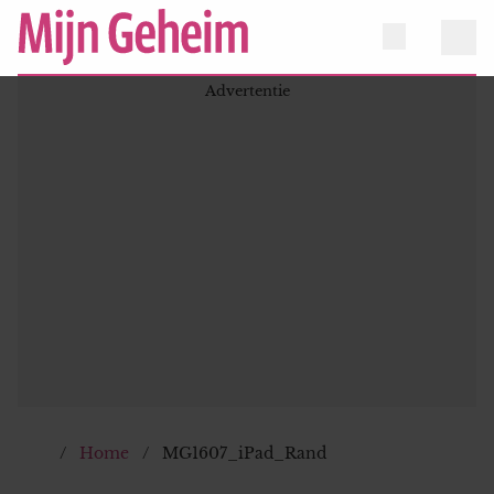
Home
MG1607_iPad_Rand