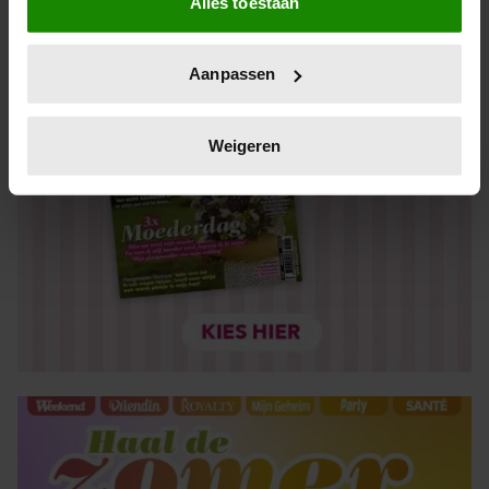
Alles toestaan
Informatie verzamelen over uw geografische locatie,
die tot een paar meter nauwkeurig kan zijn
Uw apparaat identificeren door het actief te scannen
Aanpassen
op specifieke eigenschappen (fingerprinting)
Lees meer over hoe uw persoonlijke gegevens worden
verwerkt en stel uw voorkeuren in het
detailgedeelte
in.
Weigeren
U kunt uw toestemming op elk moment wijzigen of
intrekken in de Cookieverklaring.
We gebruiken cookies om content en advertenties te
personaliseren, om functies voor social media te bieden
en om ons websiteverkeer te analyseren. Ook delen we
informatie over uw gebruik van onze site met onze
partners voor social media, adverteren en analyse. Deze
partners kunnen deze gegevens combineren met andere
informatie die u aan ze heeft verstrekt of die ze hebben
verzameld op basis van uw gebruik van hun services. U
gaat akkoord met onze cookies als u onze website blijft
gebruiken.