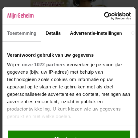
Toestemming
Details
Advertentie-instellingen
Ov
Verantwoord gebruik van uw gegevens
Wij en
onze 1022 partners
verwerken je persoonlijke
De nieuwe Mijn Geheim ligt nu in de winkel
gegevens (bijv. uw IP-adres) met behulp van
technologieën zoals cookies om informatie op uw
Abonneren
apparaat op te slaan en te gebruiken met als doel
Digitaal lezen
gepersonaliseerde advertenties en content, metingen aan
advertenties en content, inzicht in publiek en
Los kopen
productontwikkeling. U kunt kiezen wie uw gegevens
gebruikt en met welke doelen.
Als u het toestaat, willen we ook graag: