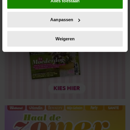
Alles toestaan
Informatie verzamelen over uw geografische locatie,
die tot een paar meter nauwkeurig kan zijn
Uw apparaat identificeren door het actief te scannen
Aanpassen
op specifieke eigenschappen (fingerprinting)
Lees meer over hoe uw persoonlijke gegevens worden
verwerkt en stel uw voorkeuren in het
detailgedeelte
in.
Weigeren
U kunt uw toestemming op elk moment wijzigen of
intrekken in de Cookieverklaring.
We gebruiken cookies om content en advertenties te
personaliseren, om functies voor social media te bieden
en om ons websiteverkeer te analyseren. Ook delen we
informatie over uw gebruik van onze site met onze
partners voor social media, adverteren en analyse. Deze
partners kunnen deze gegevens combineren met andere
informatie die u aan ze heeft verstrekt of die ze hebben
verzameld op basis van uw gebruik van hun services. U
gaat akkoord met onze cookies als u onze website blijft
gebruiken.