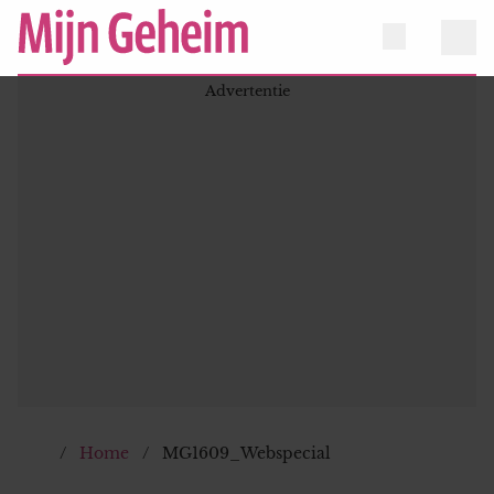
Home
MG1609_Webspecial