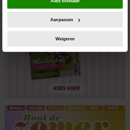
Alles toestaan
Informatie verzamelen over uw geografische locatie,
die tot een paar meter nauwkeurig kan zijn
Uw apparaat identificeren door het actief te scannen
Aanpassen
op specifieke eigenschappen (fingerprinting)
Lees meer over hoe uw persoonlijke gegevens worden
verwerkt en stel uw voorkeuren in het
detailgedeelte
in.
Weigeren
U kunt uw toestemming op elk moment wijzigen of
intrekken in de Cookieverklaring.
We gebruiken cookies om content en advertenties te
personaliseren, om functies voor social media te bieden
en om ons websiteverkeer te analyseren. Ook delen we
informatie over uw gebruik van onze site met onze
partners voor social media, adverteren en analyse. Deze
partners kunnen deze gegevens combineren met andere
informatie die u aan ze heeft verstrekt of die ze hebben
verzameld op basis van uw gebruik van hun services. U
gaat akkoord met onze cookies als u onze website blijft
gebruiken.