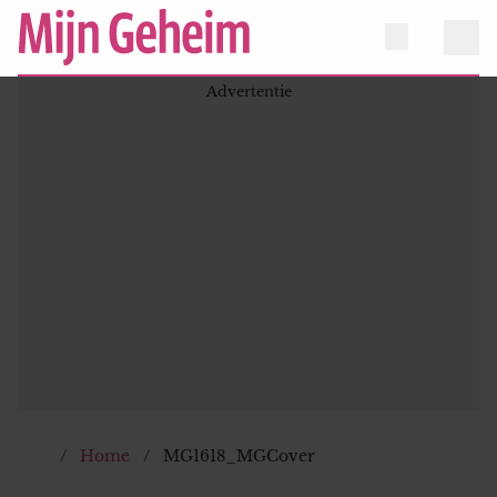
Home
MG1618_MGCover