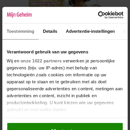
Toestemming
Details
Advertentie-instellingen
Ov
Verantwoord gebruik van uw gegevens
Wij en
onze 1022 partners
verwerken je persoonlijke
De nieuwe Mijn Geheim ligt nu in de winkel
gegevens (bijv. uw IP-adres) met behulp van
technologieën zoals cookies om informatie op uw
Abonneren
apparaat op te slaan en te gebruiken met als doel
Digitaal lezen
gepersonaliseerde advertenties en content, metingen aan
advertenties en content, inzicht in publiek en
Los kopen
productontwikkeling. U kunt kiezen wie uw gegevens
gebruikt en met welke doelen.
Als u het toestaat, willen we ook graag: