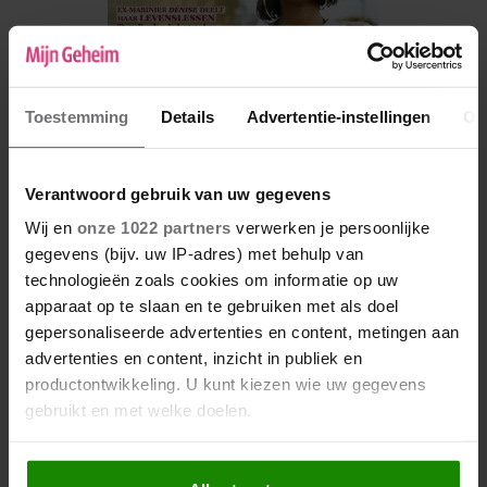
Toestemming
Details
Advertentie-instellingen
Ov
Verantwoord gebruik van uw gegevens
Wij en
onze 1022 partners
verwerken je persoonlijke
De nieuwe Mijn Geheim ligt nu in de winkel
gegevens (bijv. uw IP-adres) met behulp van
technologieën zoals cookies om informatie op uw
Abonneren
apparaat op te slaan en te gebruiken met als doel
Digitaal lezen
gepersonaliseerde advertenties en content, metingen aan
advertenties en content, inzicht in publiek en
Los kopen
productontwikkeling. U kunt kiezen wie uw gegevens
gebruikt en met welke doelen.
Als u het toestaat, willen we ook graag: