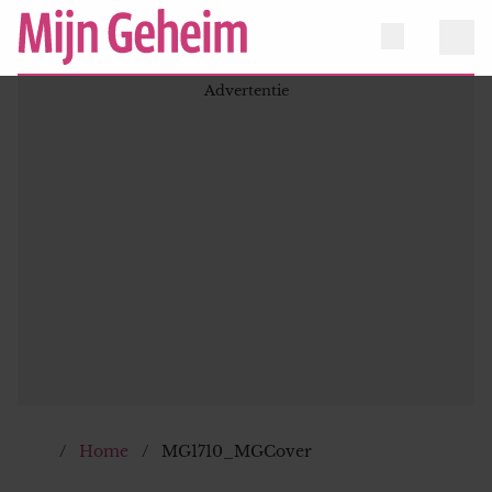
Home
MG1710_MGCover