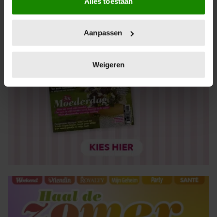
Alles toestaan
Informatie verzamelen over uw geografische locatie,
die tot een paar meter nauwkeurig kan zijn
Uw apparaat identificeren door het actief te scannen
Aanpassen
op specifieke eigenschappen (fingerprinting)
Lees meer over hoe uw persoonlijke gegevens worden
verwerkt en stel uw voorkeuren in het
detailgedeelte
in.
Weigeren
U kunt uw toestemming op elk moment wijzigen of
intrekken in de Cookieverklaring.
We gebruiken cookies om content en advertenties te
personaliseren, om functies voor social media te bieden
en om ons websiteverkeer te analyseren. Ook delen we
informatie over uw gebruik van onze site met onze
partners voor social media, adverteren en analyse. Deze
partners kunnen deze gegevens combineren met andere
informatie die u aan ze heeft verstrekt of die ze hebben
verzameld op basis van uw gebruik van hun services. U
gaat akkoord met onze cookies als u onze website blijft
gebruiken.