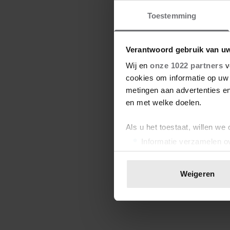
Toestemming
Verantwoord gebruik van u
Wij en
onze 1022 partners
v
cookies om informatie op uw 
metingen aan advertenties en
en met welke doelen.
Als u het toestaat, willen we
Informatie verzamelen ov
Uw apparaat identificere
Lees meer over hoe uw perso
Weigeren
toestemming op elk moment wi
We gebruiken cookies om cont
websiteverkeer te analyseren
media, adverteren en analys