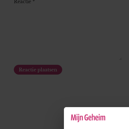
Reactie
*