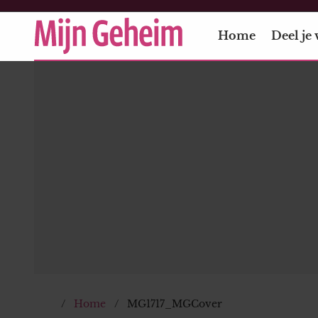
Home
Deel je 
Home
MG1717_MGCover