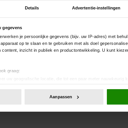
Details
Advertentie-instellingen
w gegevens
erwerken je persoonlijke gegevens (bijv. uw IP-adres) met behul
apparaat op te slaan en te gebruiken met als doel gepersonalise
 content, inzicht in publiek en productontwikkeling. U kunt kiez
 ook graag:
er uw geografische locatie, die tot een paar meter nauwkeurig k
n door het actief te scannen op specifieke eigenschappen (fingerp
onlijke gegevens worden verwerkt en stel uw voorkeuren in he
Aanpassen
jzigen of intrekken in de Cookieverklaring.
ent en advertenties te personaliseren, om functies voor social
. Ook delen we informatie over uw gebruik van onze site met on
e. Deze partners kunnen deze gegevens combineren met andere i