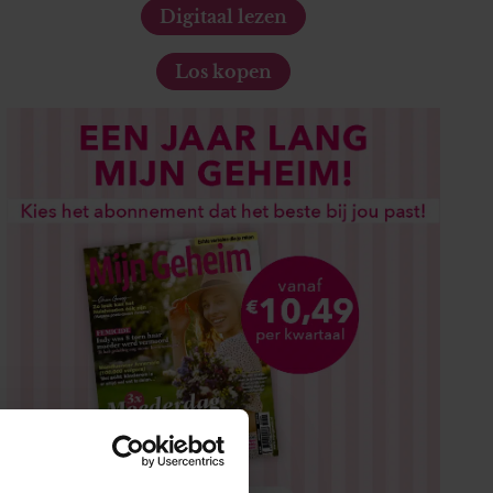
Digitaal lezen
Los kopen