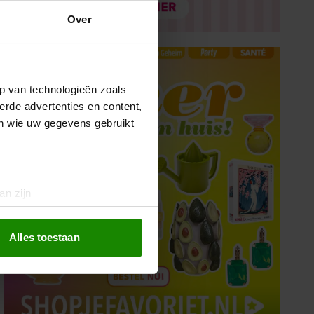
Over
p van technologieën zoals
erde advertenties en content,
en wie uw gegevens gebruikt
an zijn
rinting)
t
detailgedeelte
in. U kunt uw
Alles toestaan
 media te bieden en om ons
ze partners voor social
nformatie die u aan ze heeft