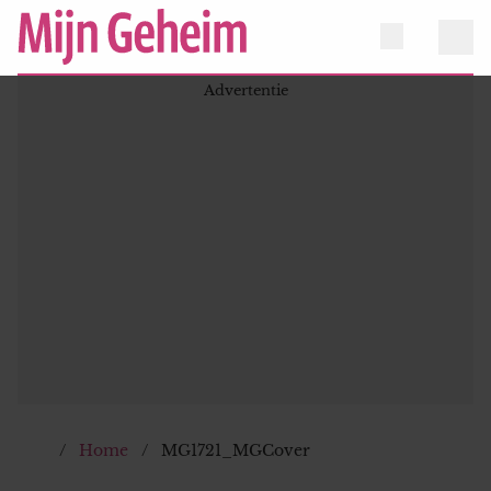
Home
MG1721_MGCover