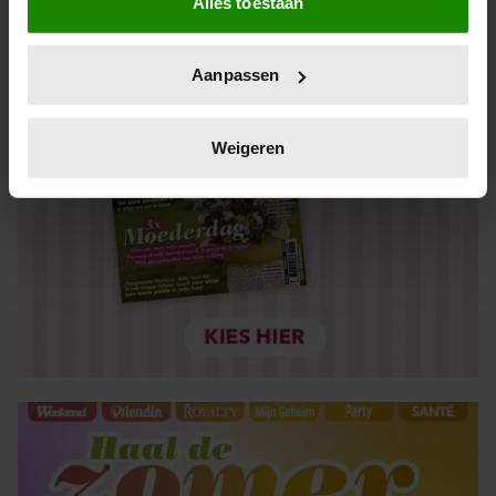
Alles toestaan
Informatie verzamelen over uw geografische locatie,
die tot een paar meter nauwkeurig kan zijn
Uw apparaat identificeren door het actief te scannen
Aanpassen
op specifieke eigenschappen (fingerprinting)
Lees meer over hoe uw persoonlijke gegevens worden
verwerkt en stel uw voorkeuren in het
detailgedeelte
in.
Weigeren
U kunt uw toestemming op elk moment wijzigen of
intrekken in de Cookieverklaring.
We gebruiken cookies om content en advertenties te
personaliseren, om functies voor social media te bieden
en om ons websiteverkeer te analyseren. Ook delen we
informatie over uw gebruik van onze site met onze
partners voor social media, adverteren en analyse. Deze
partners kunnen deze gegevens combineren met andere
informatie die u aan ze heeft verstrekt of die ze hebben
verzameld op basis van uw gebruik van hun services. U
gaat akkoord met onze cookies als u onze website blijft
gebruiken.