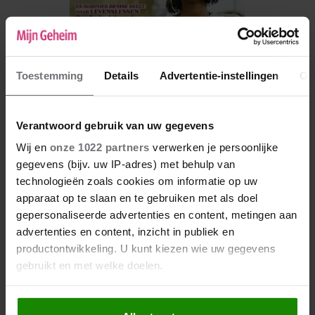
Toestemming
Details
Advertentie-instellingen
Ov
Verantwoord gebruik van uw gegevens
Wij en
onze 1022 partners
verwerken je persoonlijke
De nieuwe Mijn Geheim ligt nu in de winkel
gegevens (bijv. uw IP-adres) met behulp van
technologieën zoals cookies om informatie op uw
Abonneren
apparaat op te slaan en te gebruiken met als doel
Digitaal lezen
gepersonaliseerde advertenties en content, metingen aan
advertenties en content, inzicht in publiek en
Los kopen
productontwikkeling. U kunt kiezen wie uw gegevens
gebruikt en met welke doelen.
Als u het toestaat, willen we ook graag: