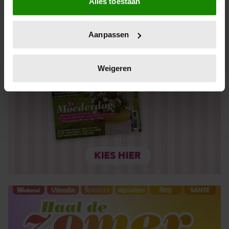
Alles toestaan
Informatie verzamelen over uw geografische locatie,
die tot een paar meter nauwkeurig kan zijn
Uw apparaat identificeren door het actief te scannen
Aanpassen
op specifieke eigenschappen (fingerprinting)
Lees meer over hoe uw persoonlijke gegevens worden
verwerkt en stel uw voorkeuren in het
detailgedeelte
in.
Weigeren
U kunt uw toestemming op elk moment wijzigen of
intrekken in de Cookieverklaring.
We gebruiken cookies om content en advertenties te
personaliseren, om functies voor social media te bieden
en om ons websiteverkeer te analyseren. Ook delen we
informatie over uw gebruik van onze site met onze
partners voor social media, adverteren en analyse. Deze
partners kunnen deze gegevens combineren met andere
informatie die u aan ze heeft verstrekt of die ze hebben
verzameld op basis van uw gebruik van hun services. U
gaat akkoord met onze cookies als u onze website blijft
gebruiken.