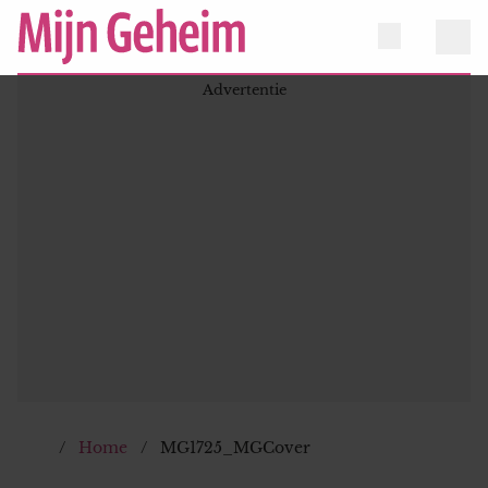
Home
MG1725_MGCover