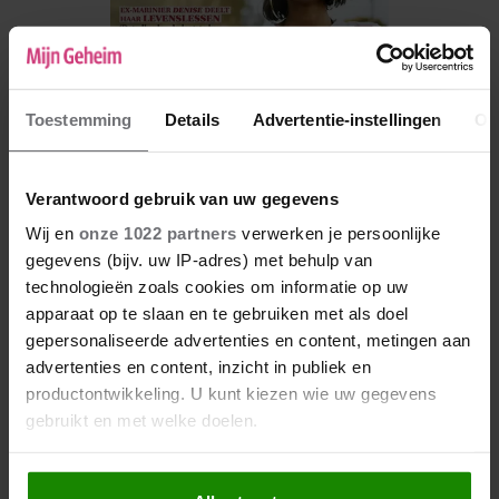
Toestemming
Details
Advertentie-instellingen
Ov
Verantwoord gebruik van uw gegevens
Wij en
onze 1022 partners
verwerken je persoonlijke
De nieuwe Mijn Geheim ligt nu in de winkel
gegevens (bijv. uw IP-adres) met behulp van
technologieën zoals cookies om informatie op uw
Abonneren
apparaat op te slaan en te gebruiken met als doel
Digitaal lezen
gepersonaliseerde advertenties en content, metingen aan
advertenties en content, inzicht in publiek en
Los kopen
productontwikkeling. U kunt kiezen wie uw gegevens
gebruikt en met welke doelen.
Als u het toestaat, willen we ook graag: