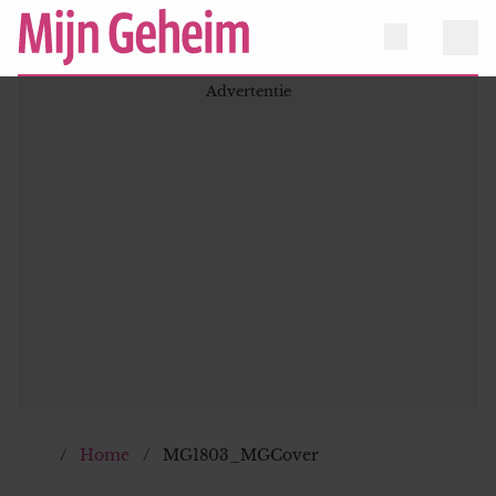
Home
MG1803_MGCover