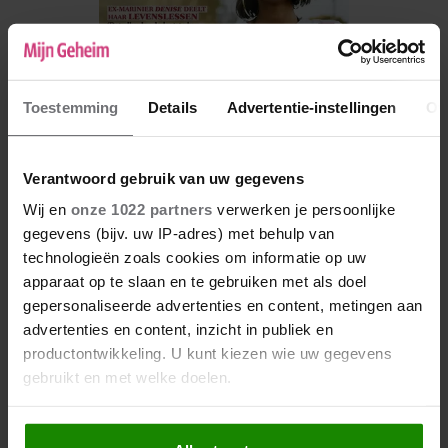
Toestemming
Details
Advertentie-instellingen
Ov
Verantwoord gebruik van uw gegevens
Wij en
onze 1022 partners
verwerken je persoonlijke
De nieuwe Mijn Geheim ligt nu in de winkel
gegevens (bijv. uw IP-adres) met behulp van
technologieën zoals cookies om informatie op uw
Abonneren
apparaat op te slaan en te gebruiken met als doel
Digitaal lezen
gepersonaliseerde advertenties en content, metingen aan
advertenties en content, inzicht in publiek en
Los kopen
productontwikkeling. U kunt kiezen wie uw gegevens
gebruikt en met welke doelen.
Als u het toestaat, willen we ook graag: