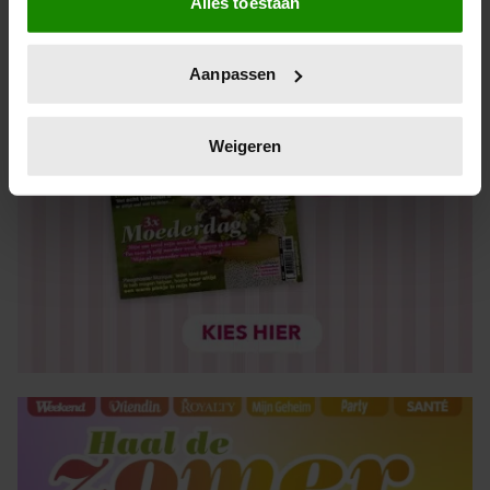
Alles toestaan
Informatie verzamelen over uw geografische locatie,
die tot een paar meter nauwkeurig kan zijn
Uw apparaat identificeren door het actief te scannen
Aanpassen
op specifieke eigenschappen (fingerprinting)
Lees meer over hoe uw persoonlijke gegevens worden
verwerkt en stel uw voorkeuren in het
detailgedeelte
in.
Weigeren
U kunt uw toestemming op elk moment wijzigen of
intrekken in de Cookieverklaring.
We gebruiken cookies om content en advertenties te
personaliseren, om functies voor social media te bieden
en om ons websiteverkeer te analyseren. Ook delen we
informatie over uw gebruik van onze site met onze
partners voor social media, adverteren en analyse. Deze
partners kunnen deze gegevens combineren met andere
informatie die u aan ze heeft verstrekt of die ze hebben
verzameld op basis van uw gebruik van hun services. U
gaat akkoord met onze cookies als u onze website blijft
gebruiken.