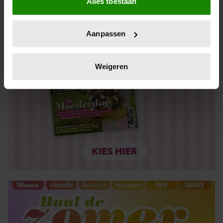
Alles toestaan
Informatie verzamelen over uw geografische locatie,
die tot een paar meter nauwkeurig kan zijn
Uw apparaat identificeren door het actief te scannen
Aanpassen
op specifieke eigenschappen (fingerprinting)
Lees meer over hoe uw persoonlijke gegevens worden
verwerkt en stel uw voorkeuren in het
detailgedeelte
in.
Weigeren
U kunt uw toestemming op elk moment wijzigen of
intrekken in de Cookieverklaring.
We gebruiken cookies om content en advertenties te
personaliseren, om functies voor social media te bieden
en om ons websiteverkeer te analyseren. Ook delen we
informatie over uw gebruik van onze site met onze
partners voor social media, adverteren en analyse. Deze
partners kunnen deze gegevens combineren met andere
informatie die u aan ze heeft verstrekt of die ze hebben
verzameld op basis van uw gebruik van hun services. U
gaat akkoord met onze cookies als u onze website blijft
gebruiken.