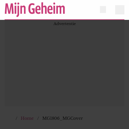
Home
MG1806_MGCover