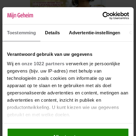
Toestemming
Details
Advertentie-instellingen
Ov
Verantwoord gebruik van uw gegevens
Wij en
onze 1022 partners
verwerken je persoonlijke
De nieuwe Mijn Geheim ligt nu in de winkel
gegevens (bijv. uw IP-adres) met behulp van
technologieën zoals cookies om informatie op uw
Abonneren
apparaat op te slaan en te gebruiken met als doel
Digitaal lezen
gepersonaliseerde advertenties en content, metingen aan
advertenties en content, inzicht in publiek en
Los kopen
productontwikkeling. U kunt kiezen wie uw gegevens
gebruikt en met welke doelen.
Als u het toestaat, willen we ook graag: