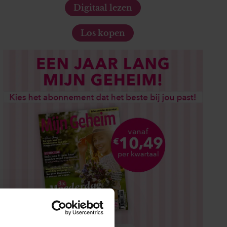
Digitaal lezen
Los kopen