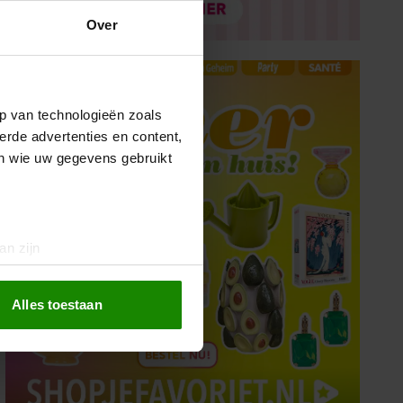
Over
p van technologieën zoals
erde advertenties en content,
en wie uw gegevens gebruikt
an zijn
rinting)
t
detailgedeelte
in. U kunt uw
Alles toestaan
 media te bieden en om ons
ze partners voor social
nformatie die u aan ze heeft