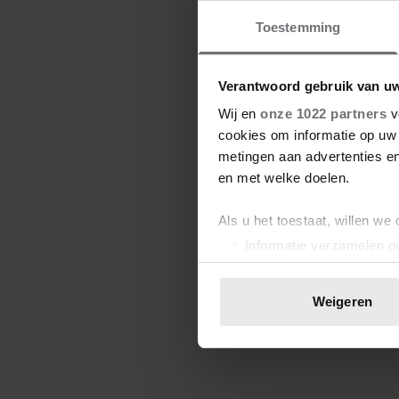
Toestemming
Verantwoord gebruik van u
Wij en
onze 1022 partners
v
cookies om informatie op uw 
metingen aan advertenties en
en met welke doelen.
Als u het toestaat, willen we
Informatie verzamelen ov
Uw apparaat identificere
Lees meer over hoe uw perso
Weigeren
toestemming op elk moment wi
We gebruiken cookies om cont
websiteverkeer te analyseren
media, adverteren en analys