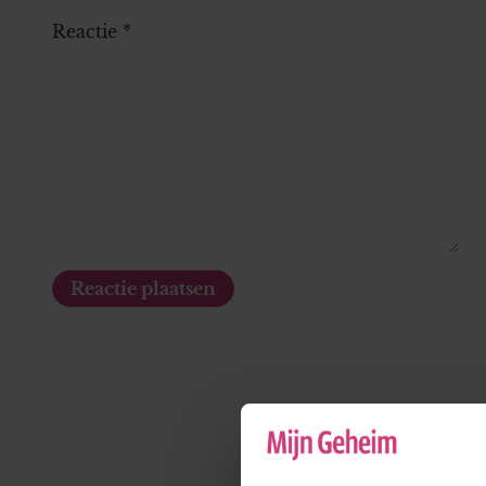
Reactie
*