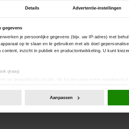
Details
Advertentie-instellingen
w gegevens
erwerken je persoonlijke gegevens (bijv. uw IP-adres) met behul
apparaat op te slaan en te gebruiken met als doel gepersonalise
 content, inzicht in publiek en productontwikkeling. U kunt kiez
 ook graag:
er uw geografische locatie, die tot een paar meter nauwkeurig k
n door het actief te scannen op specifieke eigenschappen (fingerp
onlijke gegevens worden verwerkt en stel uw voorkeuren in he
Aanpassen
jzigen of intrekken in de Cookieverklaring.
ent en advertenties te personaliseren, om functies voor social
. Ook delen we informatie over uw gebruik van onze site met on
e. Deze partners kunnen deze gegevens combineren met andere i