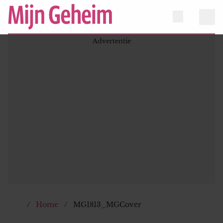
Home
MG1813_MGCover