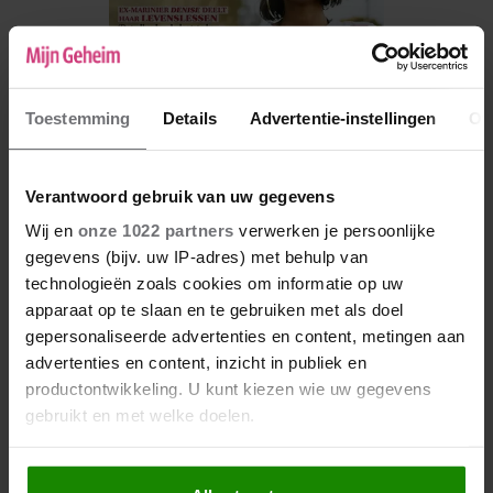
Toestemming
Details
Advertentie-instellingen
Ov
Verantwoord gebruik van uw gegevens
Wij en
onze 1022 partners
verwerken je persoonlijke
De nieuwe Mijn Geheim ligt nu in de winkel
gegevens (bijv. uw IP-adres) met behulp van
technologieën zoals cookies om informatie op uw
Abonneren
apparaat op te slaan en te gebruiken met als doel
Digitaal lezen
gepersonaliseerde advertenties en content, metingen aan
advertenties en content, inzicht in publiek en
Los kopen
productontwikkeling. U kunt kiezen wie uw gegevens
gebruikt en met welke doelen.
Als u het toestaat, willen we ook graag: