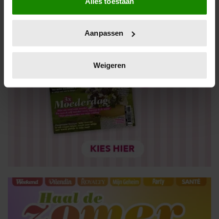
Alles toestaan
Informatie verzamelen over uw geografische locatie,
die tot een paar meter nauwkeurig kan zijn
Uw apparaat identificeren door het actief te scannen
Aanpassen
op specifieke eigenschappen (fingerprinting)
Lees meer over hoe uw persoonlijke gegevens worden
verwerkt en stel uw voorkeuren in het
detailgedeelte
in.
Weigeren
U kunt uw toestemming op elk moment wijzigen of
intrekken in de Cookieverklaring.
We gebruiken cookies om content en advertenties te
personaliseren, om functies voor social media te bieden
en om ons websiteverkeer te analyseren. Ook delen we
informatie over uw gebruik van onze site met onze
partners voor social media, adverteren en analyse. Deze
partners kunnen deze gegevens combineren met andere
informatie die u aan ze heeft verstrekt of die ze hebben
verzameld op basis van uw gebruik van hun services. U
gaat akkoord met onze cookies als u onze website blijft
gebruiken.